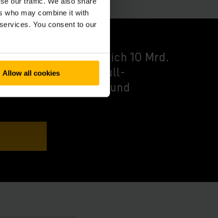
se our traffic. We also share
ers who may combine it with
 services. You consent to our
030+ strebt Jungheinrich 10 Mrd.
-Marge und Netto-Null-
Allow all cookies
0 an – für Wachstum und