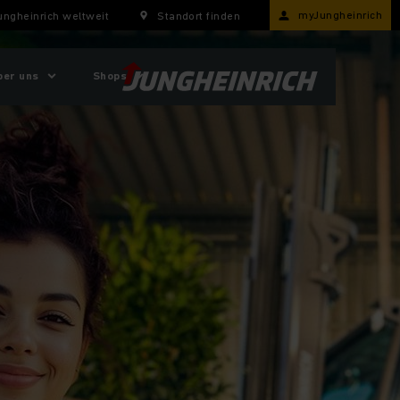
myJungheinrich
ungheinrich weltweit
Standort finden
ber uns
Shops