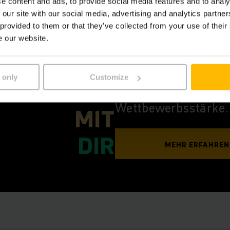
e content and ads, to provide social media features and to analy
 our site with our social media, advertising and analytics partn
 provided to them or that they’ve collected from your use of their
e our website.
MEHR
Mit der Strategie 2
€ Umsatz, 10% EBIT
 only
Customize
WIRKUNG
Emissionen bis 203
Wettbewerbsstärke.
MIT
DIR
MEHR ERFAHREN