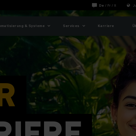
De
/
Fr
/
It
J
omatisierung & Systeme
Services
Karriere
Ü
R
RIERE