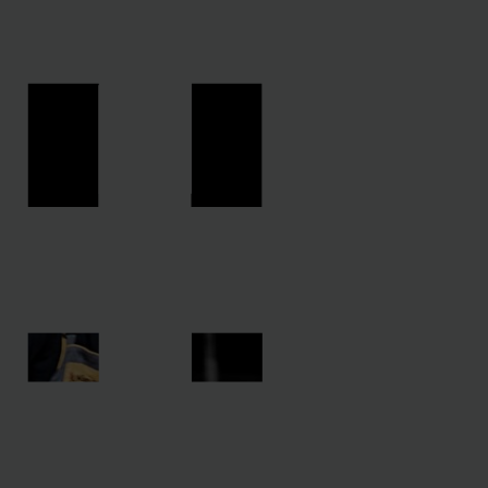
TH
TH