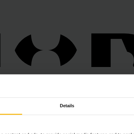
O
O
Details