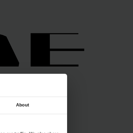
RE
RE
About