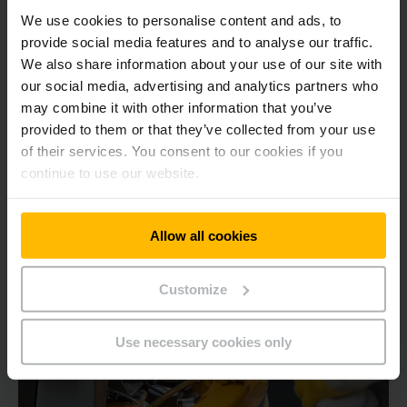
We use cookies to personalise content and ads, to
provide social media features and to analyse our traffic.
We also share information about your use of our site with
our social media, advertising and analytics partners who
may combine it with other information that you’ve
provided to them or that they’ve collected from your use
Engins de location et d'occasion
of their services. You consent to our cookies if you
continue to use our website.
Nous serons heureux de répondre à vos questions.
Allow all cookies
EN SAVOIR PLUS
Customize
Use necessary cookies only