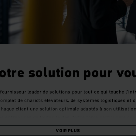
otre solution pour vo
fournisseur leader de solutions pour tout ce qui touche l’int
complet de chariots élévateurs, de systèmes logistiques et 
haque client une solution optimale adaptés à son utilisatio
es entreprises de toutes tailles. Notre force particulière con
stockage individuels et les exigences spécifiques à certain
VOIR PLUS
meilleurs solution est toujours une solution individuelle.