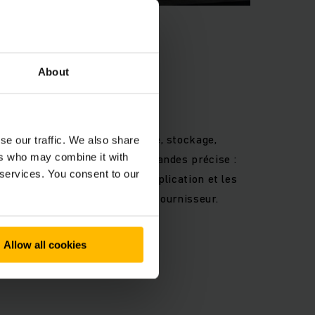
About
T LES MISSIONS LOGISTIQUES
t rapides, transport efficace, stockage,
se our traffic. We also share
u encore préparation de commandes précise :
ers who may combine it with
 services. You consent to our
à vos besoins, peu importe l'application et les
oncernées – le tout d’un seul fournisseur.
Allow all cookies