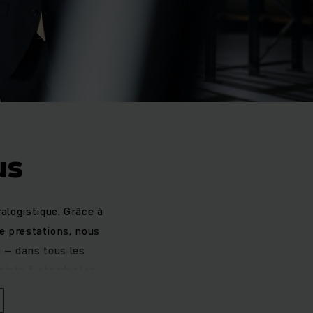
us
ralogistique. Grâce à
de prestations, nous
n – dans tous les
siste à aborder les
es branches. Car la