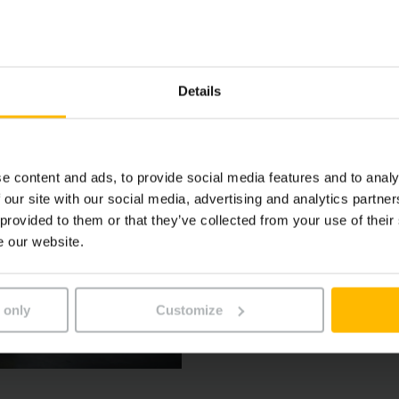
Details
UN PORTEFEUILLE POUR TOU
Applications
Chargement ou déchargemen
e content and ads, to provide social media features and to analy
déstockage ou transfert, o
 our site with our social media, advertising and analytics partn
 provided to them or that they’ve collected from your use of their
Jungheinrich a la solution 
e our website.
missions intralogistiques c
 only
Customize
EN SAVOIR PLUS