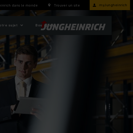
myJungheinrich
inrich dans le monde
Trouver un site
otre sujet
Boutiques