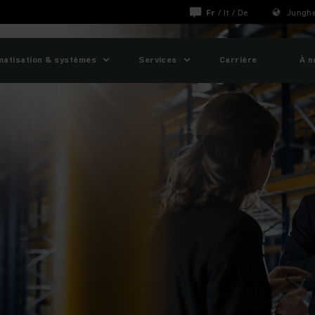
Fr
/
It
/
De
Junghe
matisation & systèmes
Services
Carrière
À n