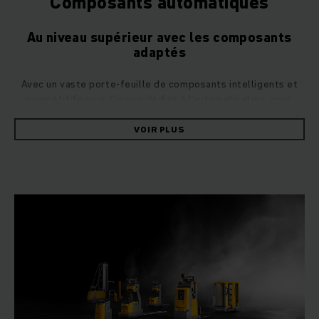
Composants automatiques
Au niveau supérieur avec les composants
adaptés
Avec un vaste porte-feuille de composants intelligents et
compétitifs pour l’avenir dédiés à l’automatisation, nous
vous permettons de relever tout type de défi en matière
d’intralogistique. L’éventail complet, de l’automatisation
VOIR PLUS
partielle à l’automatisation complète, vous confère une
flexibilité maximale.
Automatisation avec des composants
parfaitement compatibles
Vous expérimentez les 7 bons de la logistique : les bonnes
matières premières, au bon moment, au bon endroit, dans la
bonne quantité, dans la bonne qualité et au bon coût. Votre
logistique demeure ainsi aussi singulière que votre
entreprise et vos clients. De même, les solutions standard