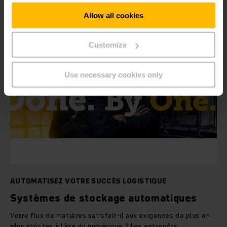
EN SAVOIR PLUS
côtés et vous conseillent en matière de composants.
Allow all cookies
L’objectif : une fiabilité du processus maximale et un succès
logistique durable pour vous.
Customize
Use necessary cookies only
AUTOMATISEZ VOTRE SUCCÈS LOGISTIQUE
Systèmes de stockage automatiques
Votre flux de matières satisfait-il aux exigences de plus en
plus strictes à l’ère du numérique ? Les entrepôts