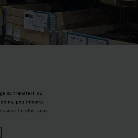
e ou transfert, ou
esoins, peu importe
nisseur. De plus, vous
chaque environnement
ne nette augmentation
timisation de vos