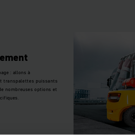
matisation complète ou partielle, que nous maîtrisons comm
que prestataire système d’intralogistique intelligente.
gement
age : allons à
et transpalettes puissants
 de nombreuses options et
cifiques.