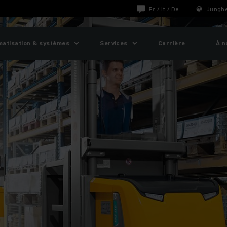
Fr
/
It
/
De
Junghe
matisation & systèmes
Services
Carrière
À n