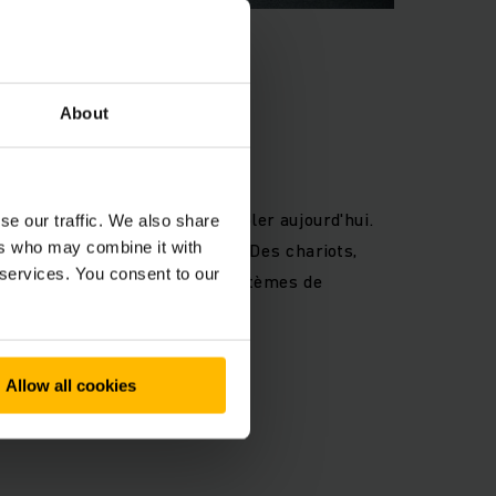
About
E MARCHANDISES
 quoi le transport doit ressembler aujourd'hui.
se our traffic. We also share
tions adaptées à vos besoins. Des chariots,
ers who may combine it with
 services. You consent to our
morques manuels jusqu’aux systèmes de
Allow all cookies