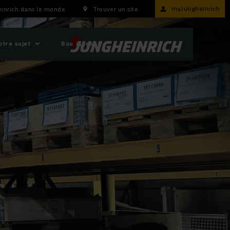
myJungheinrich
inrich dans le monde
Trouver un site
otre sujet
Boutiques