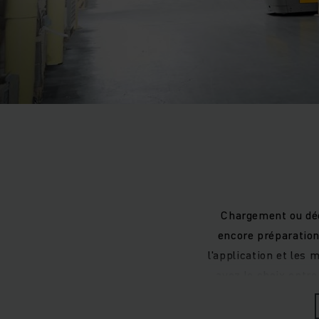
Chargement ou déc
encore préparation
l'application et les 
avez le choix entre
d’entrepôt est diffé
de l’efficacité 