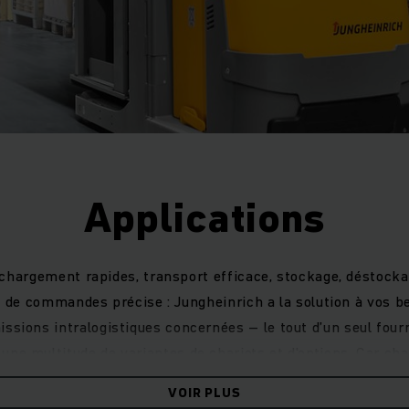
Applications
hargement rapides, transport efficace, stockage, déstockag
 de commandes précise : Jungheinrich a la solution à vos b
missions intralogistiques concernées – le tout d’un seul four
 une multitude de variantes de chariots et d'options. Car 
rent, et des adaptations individuelles permettent souvent u
VOIR PLUS
et de la productivité. Un levier particulièrement efficace d'op