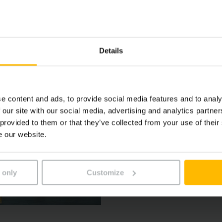
Details
DÉPLACEMENT EFFICACE D
Transporter
Économique et sûr : voilà à
e content and ads, to provide social media features and to analy
Jungheinrich offre des solu
 our site with our social media, advertising and analytics partn
 provided to them or that they’ve collected from your use of their
remorques et trains de re
e our website.
transport sans caristes.
 only
Customize
EN SAVOIR PLUS