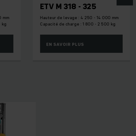
ETV M 318 - 325
e avec des allées de
 mât rétractable
00 mm
Hauteur de levage : 4 250 - 14 000 mm
0 kg
Capacité de charge : 1 800 - 2 500 kg
a compacité qui en
rétractable atteignent
vage et de poussée
EN SAVOIR PLUS
ru.
fficiency » à «
 et des systèmes de
 à des hauteurs de
itesse.
lisation en