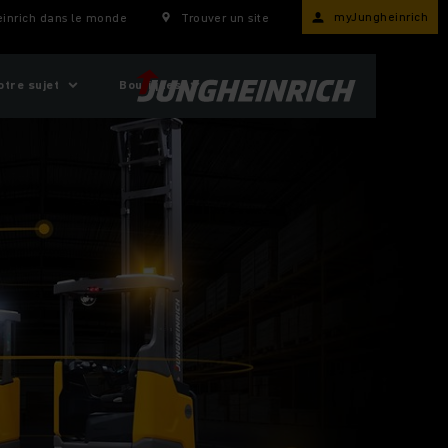
myJungheinrich
inrich dans le monde
Trouver un site
otre sujet
Boutiques