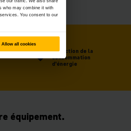
se our traffic. We also share
ers who may combine it with
 services. You consent to our
Allow all cookies
Réduction de la
qu'à 14
consommation
d'énergie
tre équipement.