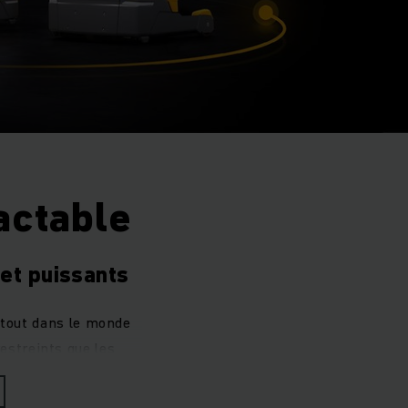
actable
 et puissants
rtout dans le monde
estreints que les
rences, grâce à leur
élevée
.