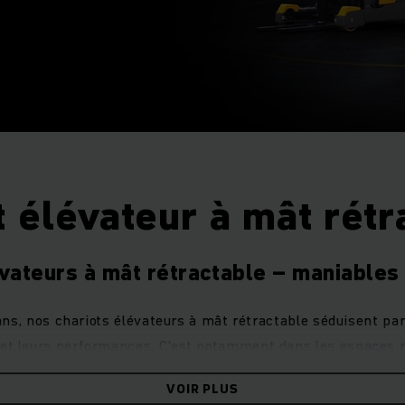
t élévateur à mât rétr
vateurs à mât rétractable – maniables
ans, nos chariots élévateurs à mât rétractable séduisent pa
té et leurs performances. C'est notamment dans les espaces r
 à mât rétractable électriques établissent de nouvelles réfé
VOIR PLUS
eption compacte
associée à une
capacité de levage très 