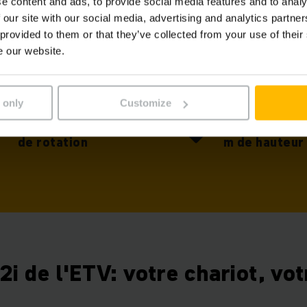
e content and ads, to provide social media features and to analy
 our site with our social media, advertising and analytics partn
 provided to them or that they’ve collected from your use of their
e our website.
 only
Customize
Augmentation du taux
Stockage jus
de rotation
m de hauteur
 2i de l'ETV: votre chariot, vo