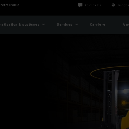
 rétractable
Fr
/
It
/
De
Junghe
matisation & systèmes
Services
Carrière
À n