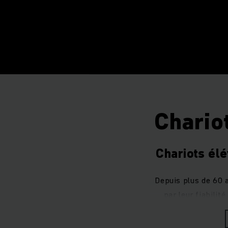
Chario
Chariots élé
Depuis plus de 60 
par leur fiabili
chariots élévateurs
conc