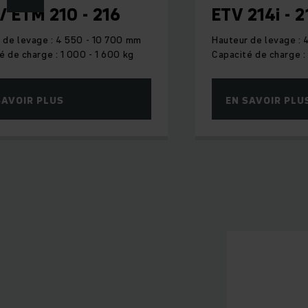
/ ETM 210 - 216
ETV 214i - 2
En matière d'intral
rayonnages étro
 de levage : 4 550 - 10 700 mm
Hauteur de levage : 
é de charge : 1 000 - 1 600 kg
Capacité de charge :
démontrent tout l
résulte, ils se faufi
ainsi une
accéléra
SAVOIR PLUS
EN SAVOIR PLU
él
De plus, grâce
drive&liftPLUS », 
stockage utilisés.
levag
Chariots é