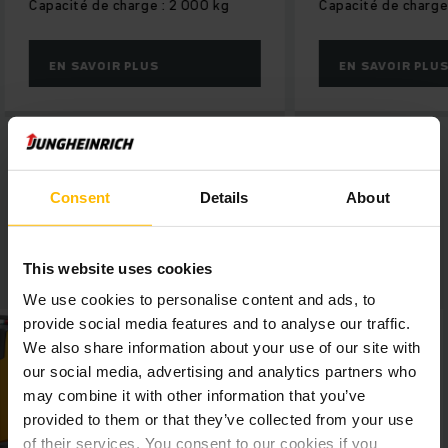
Capacité de charge : 2 000 kg
Capacité de charge
EN SAVOIR PLUS
EN SAVOIR PLU
Consent
Details
About
Transpalette électrique à plate-forme
This website uses cookies
We use cookies to personalise content and ads, to
provide social media features and to analyse our traffic.
We also share information about your use of our site with
our social media, advertising and analytics partners who
may combine it with other information that you’ve
provided to them or that they’ve collected from your use
of their services. You consent to our cookies if you