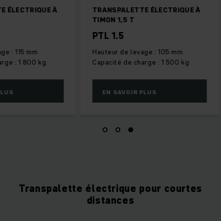
E ÉLECTRIQUE À
TRANSPALETTE ÉLECTRIQUE À
TIMON 1,5 T
PTL 1.5
age : 115 mm
Hauteur de levage : 105 mm
rge : 1 800 kg
Capacité de charge : 1 500 kg
PLUS
EN SAVOIR PLUS
Transpalette électrique pour courtes
distances