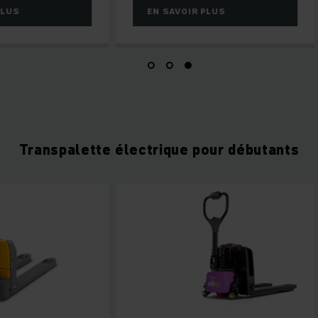
PLUS
EN SAVOIR PLUS
Transpalette électrique pour débutants