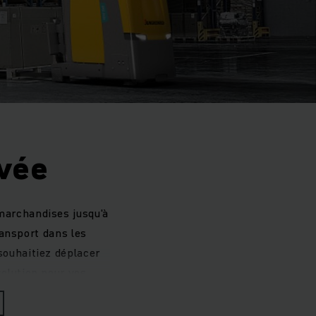
evée
marchandises jusqu'à
ansport dans les
souhaitiez déplacer
solution pour vos
pables de supporter