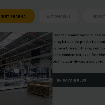
IE ET PHARMA
AUTOMOBILE
INDUST
Kärcher, leader mondial des s
la logistique de production a
usine à Obersontheim, compos
sans conducteur avec fourche
technologie de capteurs préci
EN SAVOIR PLUS