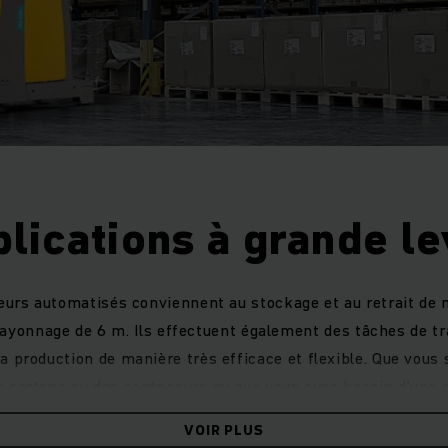
lications à grande l
teurs automatisés conviennent au stockage et au retrait de 
rayonnage de 6 m. Ils effectuent également des tâches de tr
a production de manière très efficace et flexible. Que vous 
s cartons ou des conteneurs ou que vous ayez besoin d'une 
s spéciaux, nos robots mobiles vous assisteront et sont ca
VOIR PLUS
jusqu'à 1 700 kg de poids.