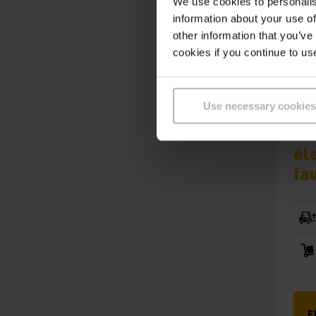
We use cookies to personalis
information about your use of
other information that you’ve
cookies if you continue to us
Use necessary cookies
EKS 
AG
él
fa
E