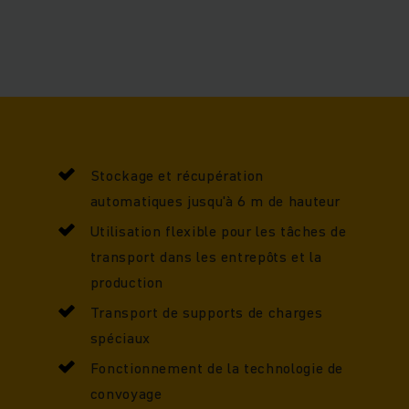
ement leurs avantages dans l'environnement de production : 
voyage ou la collecte et la livraison vers des stations stati
à grande hauteur. Grâce à ses domaines d'application flexible
utes les industries. Là où auparavant on utilisait des chario
repoids ou des chariots élévateurs manuels, les robots mob
Stockage et récupération
peuvent désormais assumer ces tâches.
automatiques jusqu'à 6 m de hauteur
Utilisation flexible pour les tâches de
transport dans les entrepôts et la
production
Transport de supports de charges
spéciaux
Fonctionnement de la technologie de
convoyage