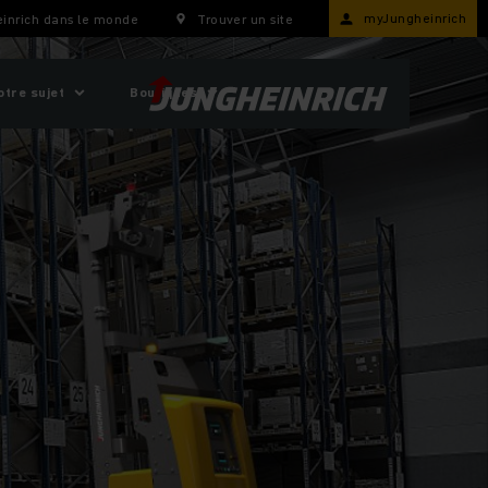
myJungheinrich
inrich dans le monde
Trouver un site
otre sujet
Boutiques