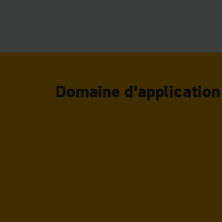
Ils présentent égal
technologie de con
avec des véhicules 
mobile convient à to
des chariots à cont
Domaine d'application