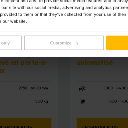
e content and ads, to provide social media features and to analy
 our site with our social media, advertising and analytics partn
 provided to them or that they’ve collected from your use of their
e our website.
 only
Customize
215a
ERC 213a/ 217a
V à levage
Gerbeur
evé en porte-à-
automatisé
ux
2750 - 6000 mm
3100 - 4400
1500 kg
1300 - 170
N SAVOIR PLUS
EN SAVOIR PLUS