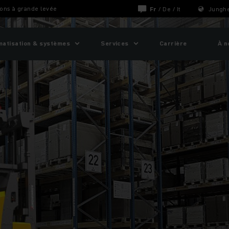
ions à grande levée
Fr
/
De
/
It
Junghe
matisation & systèmes
Services
Carrière
À n