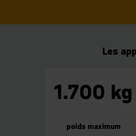
Les app
1.700 kg
poids maximum