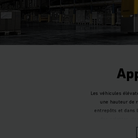
App
Les véhicules éléva
une hauteur de 
entrepôts et dans l
des palettes, de
supports de charge