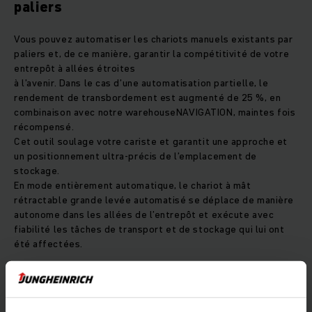
paliers
Vous pouvez automatiser les chariots manuels existants par
paliers et, de ce manière, garantir la compétitivité de votre
entrepôt à allées étroites
à l’avenir. Dans le cas d’une automatisation partielle, le
rendement de transbordement est augmenté de 25 %, en
combinaison avec notre warehouseNAVIGATION, maintes fois
récompensé.
Cet outil soulage votre cariste et garantit une approche et
un positionnement ultra-précis de l’emplacement de
stockage.
En mode entièrement automatique, le chariot à mât
rétractable grande levée automatisé se déplace de manière
autonome dans les allées de l’entrepôt et exécute avec
fiabilité les tâches de transport et de stockage qui lui ont
été affectées.