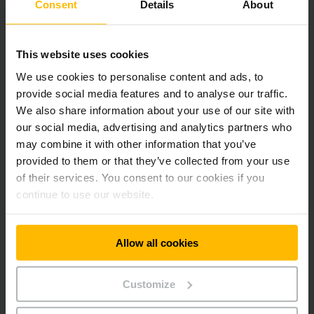
Consent
Details
About
This website uses cookies
We use cookies to personalise content and ads, to
provide social media features and to analyse our traffic.
We also share information about your use of our site with
our social media, advertising and analytics partners who
may combine it with other information that you’ve
EKX 5a
provided to them or that they’ve collected from your use
Chariots grande levée
of their services. You consent to our cookies if you
automatisés
continue to use our website.
Notre EKX 516a puissant et
modulaire impressionne en tant
que véhicule à guidage
Allow all cookies
automatique (AGV).
Customize
EN SAVOIR PLUS