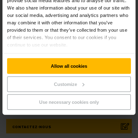
provide social media features and to analyse our traffic.
Formation personnelle et professionnelle
We also share information about your use of our site with
Des prestations sociales supérieures à la moyenne
our social media, advertising and analytics partners who
may combine it with other information that you’ve
provided to them or that they’ve collected from your use
of their services. You consent to our cookies if you
continue to use our website.
Newsletter
Réseaux sociaux
Allow all cookies
S'ABONNER
Customize
Use necessary cookies only
Des questions ?
CONTACTEZ-NOUS