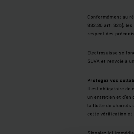
Conformément au règ
832.30 art. 32b), les
respect des préconis
Electrosuisse se fon
SUVA et renvoie à u
Protégez vos collab
Il est obligatoire de
un entretien et d’en
la flotte de chariot
cette vérification e
Signalez ici immédia