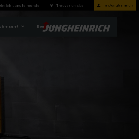
myJungheinrich
inrich dans le monde
Trouver un site
otre sujet
Boutiques