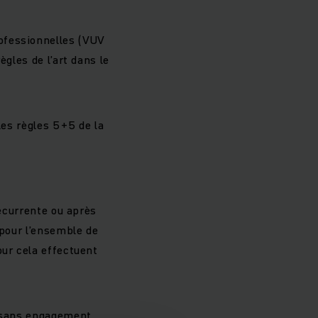
ofessionnelles (VUV
gles de l’art dans le
les règles 5+5 de la
récurrente ou après
 pour l’ensemble de
our cela effectuent
r sans engagement.