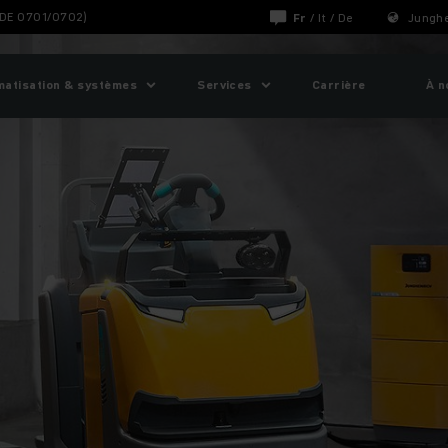
VDE 0701/0702)
Fr
/
It
/
De
Junghe
matisation & systèmes
Services
Carrière
À n