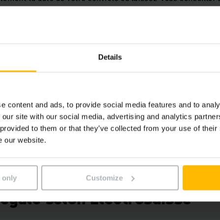
René
Varela
Details
Systèmes énergétiqu
Téléphone
+41 62 739
e content and ads, to provide social media features and to analy
 our site with our social media, advertising and analytics partn
 provided to them or that they’ve collected from your use of their
PRENDRE CONTACT
e our website.
 only
Customize
légale selon Electrosuisse