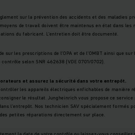
lement sur la prévention des accidents et des maladies pr
 moyens de travail doivent être maintenus en état dans les rè
ations du fabricant. L’entretien doit être documenté.
de sur les prescriptions de l’OPA et de l’OMBT ainsi que sur 
n contrôle selon SNR 462638 (VDE 0701/0702).
orateurs et assurez la sécurité dans votre entrepôt.
 contrôler les appareils électriques enfichables de manière 
 consigner le résultat. Jungheinrich vous propose ce service
s dans l’entrepôt. Nos technicien SAV spécialement formés p
t des petites réparations directement sur place.
tement la date de votre contrôle ou laissez-vous conseille