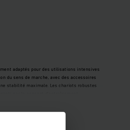
ement adaptés pour des utilisations intensives
rsion du sens de marche, avec des accessoires
une stabilité maximale. Les chariots robustes
aranti par le concept d’entraînement
 conduite. Profitez d’un rendement constant
nq programmes de conduite pouvant être
 adaptation flexible à toutes sortes
avail sûr et précis dans toutes les situations.