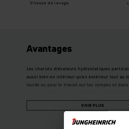
Vitesse de levage
Avantages
Les chariots élévateurs hydrostatiques particu
aussi bien en intérieur qu'en extérieur tout au
lourds ou pour le travail sur les rampes et dan
convainquent par un maniement rapide et fiable
hydrostatique associant des performances de tr
VOIR PLUS
élevé, d’une grande facilité d’entretien et d’
sélectionnés et des systèmes d'assistance pouv
d’exigences d’application. Le toit panoramique a