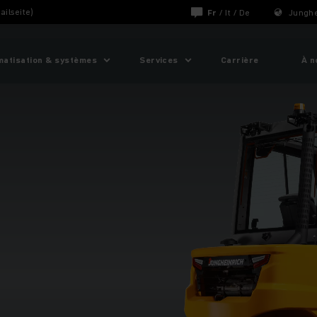
ailseite)
Fr
/
It
/
De
Junghe
matisation & systèmes
Services
Carrière
À n