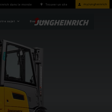
myJungheinrich
inrich dans le monde
Trouver un site
otre sujet
Boutiques