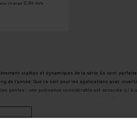
0,56 m/s
sans charge
lièrement stables et dynamiques de la série 4s sont parfait
 long de l'année. Que ce soit pour les applications avec inve
s les pentes : une puissance considérable est associée ici à 
 associé à une efficacité énergétique maximale. Ceci est g
anslation et de levée élevées à d’excellentes propriétés de
un confort de conduite important. Un écran 4 pouces avec ci
ant être facilement connectés par interface permettent une
ssure une excellente visibilité. Ceci permet de garantir un tr