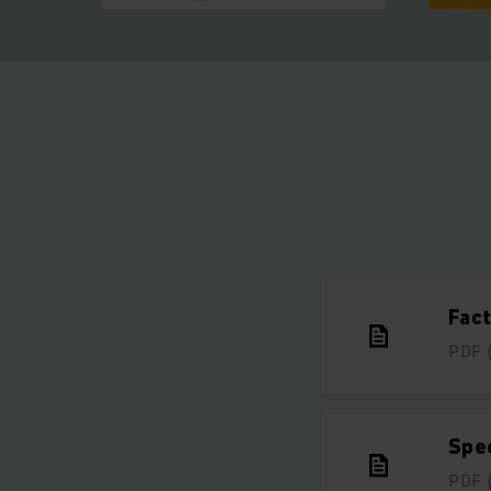
Fact
PDF
Spe
PDF