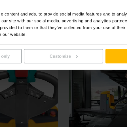
f. La fiabilité maximale est obtenue grâce à un châssis stab
de timon. En matière de longévité, les transpalettes EJE co
e content and ads, to provide social media features and to analy
retien réduit et une faible usure.
 our site with our social media, advertising and analytics partn
 provided to them or that they’ve collected from your use of their
e our website.
 only
Customize