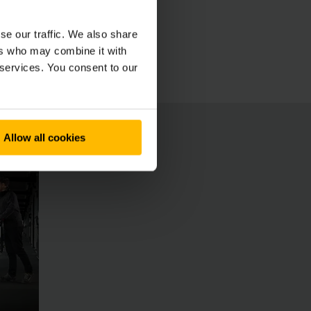
le, des fourches renforcées et une technologie
nvainquent par leurs batteries longue durée
se our traffic. We also share
ers who may combine it with
 services. You consent to our
Allow all cookies