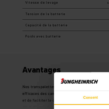
Vitesse de levage
Tension de la batterie
Capacité de la batterie
Poids avec batterie
Avantages
Nos transpalettes électriques accompagnants 
efficaces des camions sur les rampes. Un com
Consent
et de faciliter le chargement et déchargement 
élevé fournit des performances impressionnant