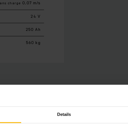
0,07 m/s
sans charge
24 V
250 Ah
560 kg
robustes et performants EJE 2r sont les assistants parfai
pensateur de rampe breveté permet de compenser de manière
Details
de la première rangée de palettes dans le camion. Un moteu
es, tandis qu'une électronique de commande de pointe et u