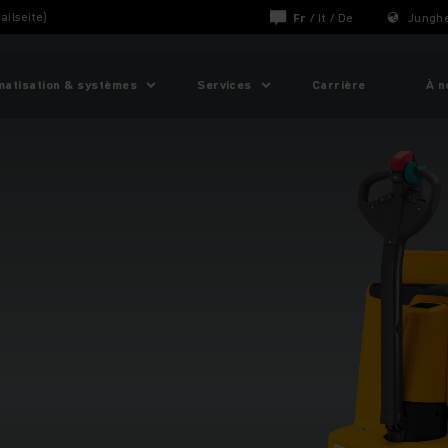
ailseite)
Fr
/
It
/
De
Junghe
matisation & systèmes
Services
Carrière
À n