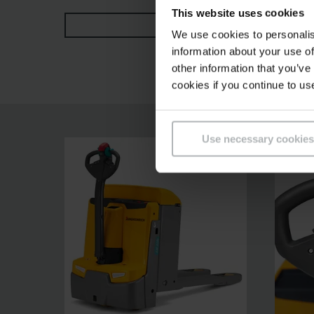
l'opérateur permettent un travail sûr et intuiti
This website uses cookies
VOIR PLUS
de capteurs sans contact intégrés dans la tête 
We use cookies to personalis
garantissant des utilisations intensives, un ent
information about your use of
other information that you’ve
cookies if you continue to us
Use necessary cookies