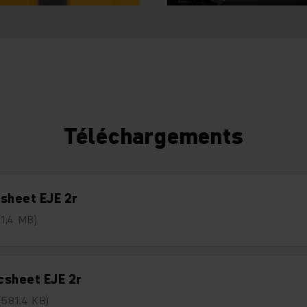
Téléchargements
sheet EJE 2r
(1,4 MB)
csheet EJE 2r
(581,4 KB)