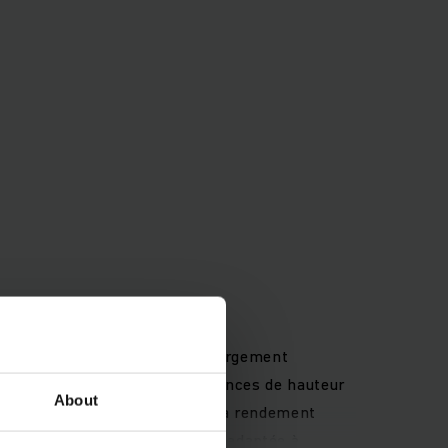
ts pour un chargement et déchargement
 simple et rapide les différences de hauteur
About
r à courant triphasé puissant à rendement
ne tête de timon parfaitement adaptée à