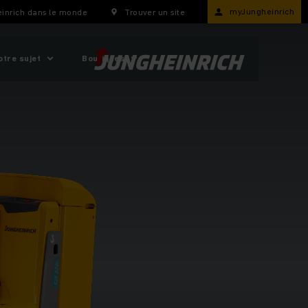
myJungheinrich
inrich dans le monde
Trouver un site
otre sujet
Boutiques