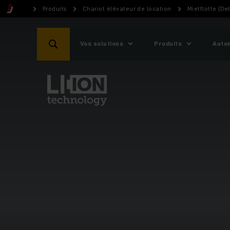
Produits
Chariot élévateur de location
Mietflotte (Det
Vos solutions
Produits
Auto