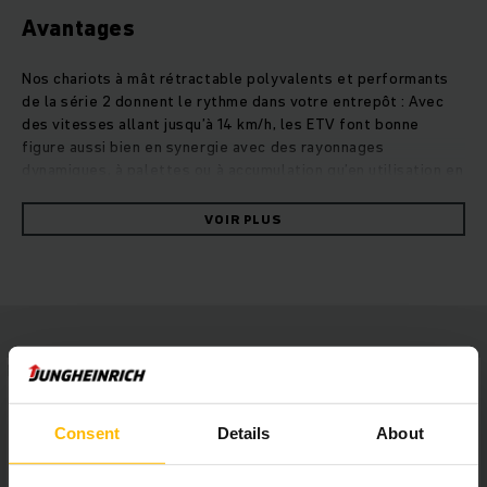
Avantages
Nos chariots à mât rétractable polyvalents et performants
de la série 2 donnent le rythme dans votre entrepôt : Avec
des vitesses allant jusqu’à 14 km/h, les ETV font bonne
figure aussi bien en synergie avec des rayonnages
dynamiques, à palettes ou à accumulation qu’en utilisation en
exploitation sur un ou plusieurs postes. La version ETM de la
série 2 est le premier choix pour les entrepôts à rayonnage à
VOIR PLUS
accumulation ou le stockage de masse grâce à sa
construction plus étroite. L'énorme gain de place, grâce à
des largeurs d'allée réduites, permet une conduite optimisée
par le poste de travail ergonomique largement dimensionné
et la manipulation intuitive et confortable via l’écran du
cariste. Bénéficiez d’un rendement accru tout en réduisant la
consommation d’énergie. La technologie de commande et
d’entraînement ultramoderne ainsi que les variantes de
batterie sélectionnables individuellement font de nos
Consent
Details
About
chariots à mât rétractable le partenaire le plus économique
pour chaque application.