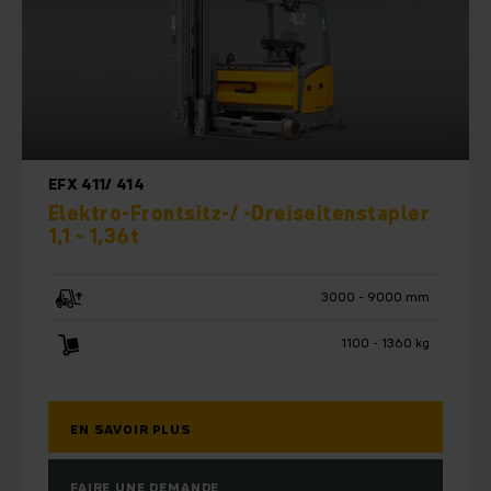
partenaire d'automatisation compétent, nous planifions et
réalisons le système de transport sans cariste (AGV) adapté
à vos besoins, qui vous permettra d'augmenter
automatiquement la rentabilité de votre entrepôt.
EFX 411/ 414
Elektro-Frontsitz-/ -Dreiseitenstapler
1,1 - 1,36t
3000 - 9000 mm
1100 - 1360 kg
EN SAVOIR PLUS
FAIRE UNE DEMANDE