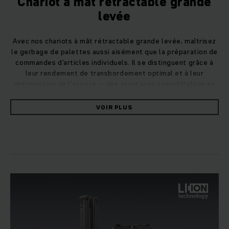
Chariot à mât rétractable grande
levée
Avec nos chariots à mât rétractable grande levée, maîtrisez
le gerbage de palettes aussi aisément que la préparation de
commandes d'articles individuels. Il se distinguent grâce à
leur rendement de transbordement optimal et à leur
optimisation de l’espace – des avantages considérables en
matière de logistique au vue de l'augmentation des coûts et
de la diversité croissante d'articles.
VOIR PLUS
Également équipé pour une utilisation
entièrement automatisée
Grâce à des composants d'automatisation intelligents, nos
chariots de série éprouvés se transforment en chariots de
transport sans cariste (FTF). Utilisez-les en combinaison
avec des logiciels intelligents pour garantir la compétitivité
de votre entrepôt à l'avenir, simplifier les processus et
atteindre un niveau d’efficacité inégalé. En tant que