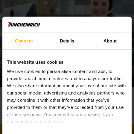
Consent
Details
About
This website uses cookies
We use cookies to personalise content and ads, to
provide social media features and to analyse our traffic.
We also share information about your use of our site with
our social media, advertising and analytics partners who
Votre
contact
vente
may combine it with other information that you’ve
Téléphone
provided to them or that they’ve collected from your use
+41 62 739 31 00
of their services. You consent to our cookies if you
continue to use our website.
PRENDRE CONTACT