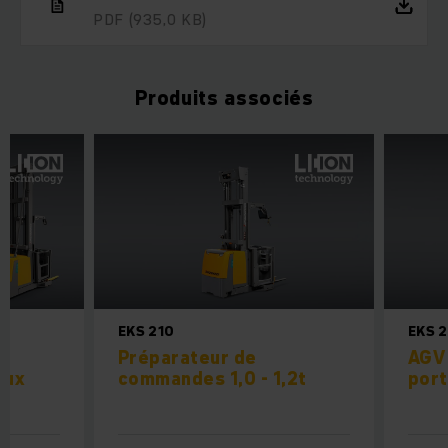
PDF
(935,0 KB)
Produits associés
EKS 210
EKS 2
Préparateur de
AGV 
aux
commandes 1,0 - 1,2t
port