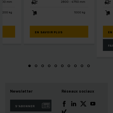
12500 mm
2800 - 4750 mm
1200 kg
1000 kg
EN SAVOIR PLUS
EN
FA
Newsletter
Réseaux sociaux
S'ABONNER