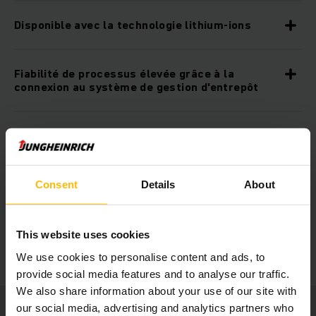
Disponible avec la technologie lithium-ions
Fiabilité de processus élevée grâce à la
connexion au système de gestion d'entrepôt
Mieux voir et mieux être vu
Construction robuste
Consent
Details
About
Poste de travail ergonomique
This website uses cookies
We use cookies to personalise content and ads, to
provide social media features and to analyse our traffic.
We also share information about your use of our site with
our social media, advertising and analytics partners who