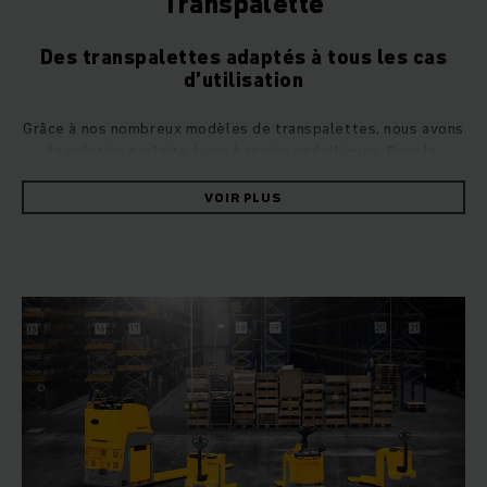
Transpalette
Des transpalettes adaptés à tous les cas
d’utilisation
Grâce à nos nombreux modèles de transpalettes, nous avons
la solution parfaite à vos besoins spécifiques. Pour le
déplacement de grandes quantités de marchandises et de
charges lourdes sur des trajets courts au quotidien, les
VOIR PLUS
avantages de nos transpalettes manuels joueront à coup sûr
en votre faveur. Grâce à leur capacité nominale élevée et à
leur grande manœuvrabilité, ils sont vos alliés idéaux en
entrepôt. Pour le transport de marchandises difficiles à
soulever et à déplacer, nous vous recommandons nos
transpalettes électriques faible levée. Pour ce qui est du
gerbage à des hauteurs élevées, notre gerbeur électrique
représente l’alternative parfaite.
Toujours dans la bonne position