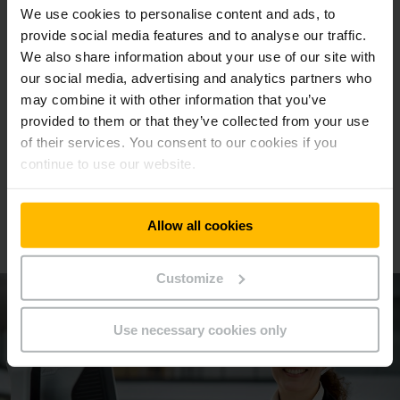
We use cookies to personalise content and ads, to
les charges lourdes, pour les palettes plates, pour les
provide social media features and to analyse our traffic.
tailles spéciales, pour une pesée simultanée, et bien
d'autres choses encore. Nous vous garantissons un
We also share information about your use of our site with
transpalette manuel adapté à votre besoin de transport
our social media, advertising and analytics partners who
spécifique.
may combine it with other information that you’ve
provided to them or that they’ve collected from your use
of their services. You consent to our cookies if you
EN SAVOIR PLUS
continue to use our website.
Nous vous conseillons volontiers
Allow all cookies
Prenez rendez-vous dès maintenant !
Customize
Use necessary cookies only