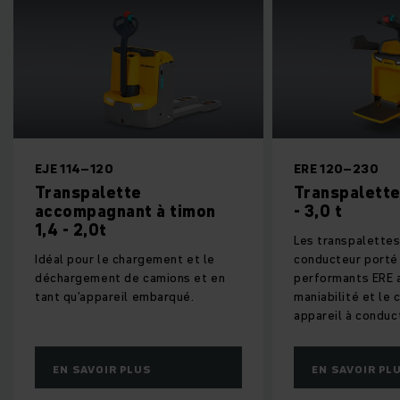
ERE 120–230
Elektro-Deichs
Transpalette à timon 2,0
ERC 212z -
- 3,0 t
Opérations de 
Les transpalettes électriques à
à des hauteurs 
conducteur porté flexibles et
m.
performants ERE allient
maniabilité et le confort d’un
appareil à conducteur porté.
EN SAVOIR PLUS
EN SAVOIR 