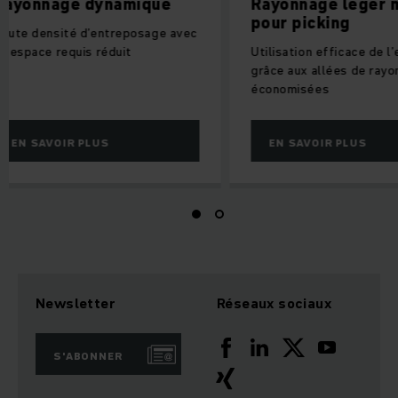
Rayonnage dynamique
Rayonnage lé
pour picking
Haute densité d’entreposage avec
un espace requis réduit
Utilisation effica
grâce aux allées 
économisées
EN SAVOIR PLUS
EN SAVOIR PL
Newsletter
Réseaux sociaux
S'ABONNER