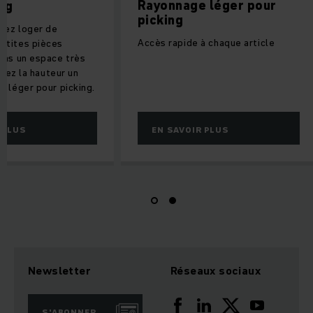
Rayonnage léger pour
ing
picking
itez loger de
Accès rapide à chaque article
etites pièces
ans un espace très
lisez la hauteur un
t léger pour picking.
 PLUS
EN SAVOIR PLUS
Newsletter
Réseaux sociaux
S'ABONNER