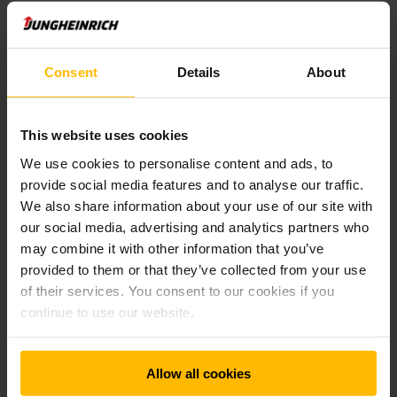
Jungheinrich AG
Holzikerstrasse 5
CH-5042 Hirschthal
Consent
Details
About
Switzerland
Téléphone :
+41-62-739-31 00
This website uses cookies
We use cookies to personalise content and ads, to
CONTACTEZ-NOUS
provide social media features and to analyse our traffic.
We also share information about your use of our site with
our social media, advertising and analytics partners who
WEGBESCHREIBUNG
may combine it with other information that you’ve
provided to them or that they’ve collected from your use
of their services. You consent to our cookies if you
continue to use our website.
Kontakt
Allow all cookies
Neufahrzeuge