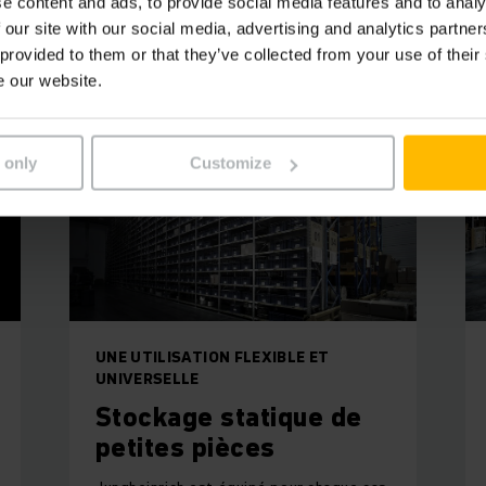
e content and ads, to provide social media features and to analy
 our site with our social media, advertising and analytics partn
 provided to them or that they’ve collected from your use of their
e our website.
 only
Customize
UNE UTILISATION FLEXIBLE ET
UNIVERSELLE
Stockage statique de
petites pièces