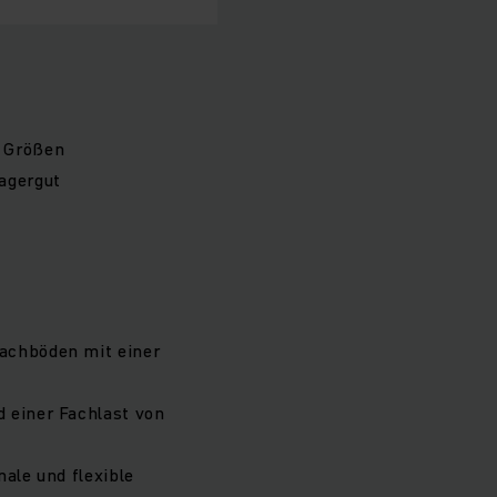
d Größen
agergut
Fachböden mit einer
d einer Fachlast von
male und flexible