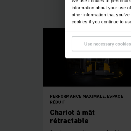
We use cookies to personalis
information about your use of
other information that you’ve
cookies if you continue to us
Use necessary cookies
PERFORMANCE MAXIMALE, ESPACE
RÉDUIT
Chariot à mât
rétractable