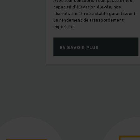
Avec leur conception compacte et leur
capacité d’élévation élevée, nos
chariots à mât rétractable garantissent
un rendement de transbordement
important.
EN SAVOIR PLUS