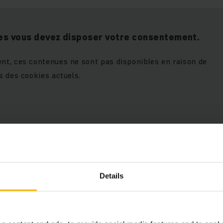
es vous devez disposer votre consentement.
t, ces contenues ne sont pas disponibles en raison de
s des cookies actuels.
ccepter les cookies « marketing
Details
AUTORISE LES COOKIES
ce contenu.