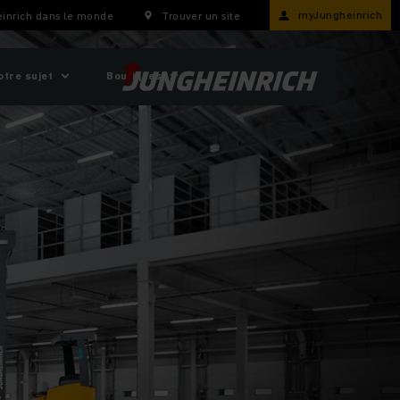
myJungheinrich
inrich dans le monde
Trouver un site
otre sujet
Boutiques