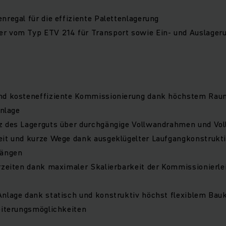
nregal für die effiziente Palettenlagerung
r vom Typ ETV 214 für Transport sowie Ein- und Auslageru
nd kosteneffiziente Kommissionierung dank höchstem Rau
Anlage
z des Lagerguts über durchgängige Vollwandrahmen und Vo
eit und kurze Wege dank ausgeklügelter Laufgangkonstrukt
Gängen
rzeiten dank maximaler Skalierbarkeit der Kommissionierle
Anlage dank statisch und konstruktiv höchst flexiblem Ba
eiterungsmöglichkeiten