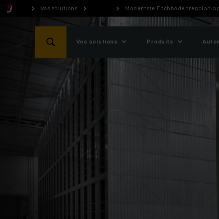
Vos solutions
...
Modernste Fachbodenregalanlage
Vos solutions
Produits
Auto