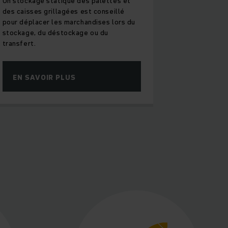
Un stockage statique des palettes et
des caisses grillagées est conseillé
pour déplacer les marchandises lors du
stockage, du déstockage ou du
transfert.
EN SAVOIR PLUS