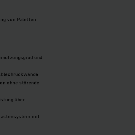
ng von Paletten
mnutzungsgrad und
llblechrückwände
ion ohne störende
istung über
ukastensystem mit