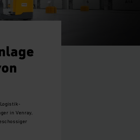
nlage
von
Logistik-
ger in Venray,
geschossiger