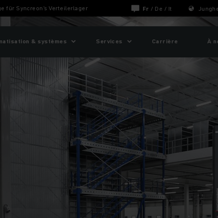
 für Syncreon's Verteilerlager
Fr
/
De
/
It
Junghe
matisation & systèmes
Services
Carrière
À n