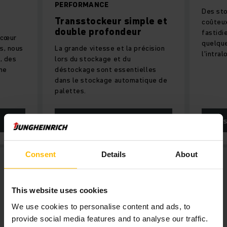
PERFORMANCE
Des sto
Transstockeur simple et
coûteu
double profondeur
fastidi
 cœur
quelque
s, nous
La grande vitesse et la précision
l'intral
, des
lors du stockage et du
une
déstockage sont essentielles
dans le stockage automatique de
palettes.
EN SAVOIR PLUS
EN 
Consent
Details
About
This website uses cookies
We use cookies to personalise content and ads, to
Wacker Neuson Produktion GmbH &
provide social media features and to analyse our traffic.