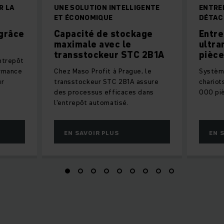
R LA
UNE SOLUTION INTELLIGENTE
ENTRE
ET ÉCONOMIQUE
DÉTAC
 grâce
Capacité de stockage
Entre
maximale avec le
ultra
transstockeur STC 2B1A
pièce
entrepôt
ormance
Chez Maso Profit à Prague, le
Systèm
ur
transstockeur STC 2B1A assure
chariot
des processus efficaces dans
000 piè
l'entrepôt automatisé.
EN SAVOIR PLUS
EN 