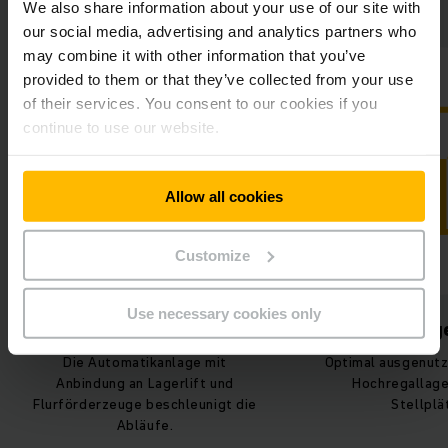
Co. KG auf einen Blick
We also share information about your use of our site with
our social media, advertising and analytics partners who
may combine it with other information that you’ve
provided to them or that they’ve collected from your use
of their services. You consent to our cookies if you
continue to use our website.
Allow all cookies
Customize
Use necessary cookies only
Mehr Lagerplatz
Zuverläss
Optimal ausgenutzte Fläche dank
Jung
Hochregallager mit 8.416
Servicetechn
Stellplätzen.
techniker sind 
vor Ort 
kontinuierlic