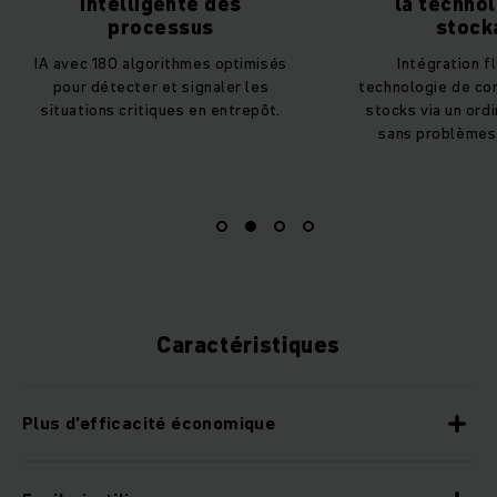
la technologie de
Inventaire en tem
stockage
accrue et moins d
Intégration fluide de la
une mise en résea
technologie de convoyage et des
l’entr
stocks via un ordinateur de flux
sans problèmes d'interface.
Caractéristiques
Plus d’efficacité économique