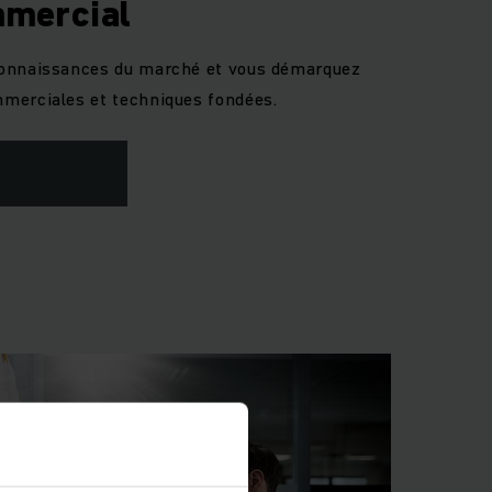
mmercial
connaissances du marché et vous démarquez
merciales et techniques fondées.