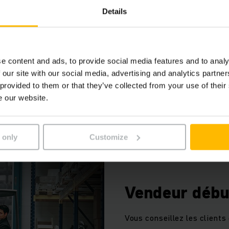
nces du marché et des
Details
e content and ads, to provide social media features and to analy
 our site with our social media, advertising and analytics partn
 provided to them or that they’ve collected from your use of their
e our website.
 only
Customize
Vendeur débu
Vous conseillez les clients