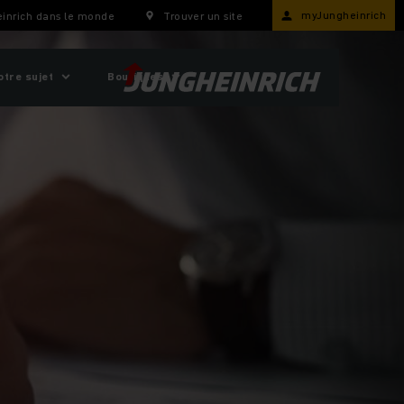
myJungheinrich
inrich dans le monde
Trouver un site
otre sujet
Boutiques