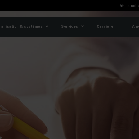
Junghe
matisation & systèmes
Services
Carrière
À n