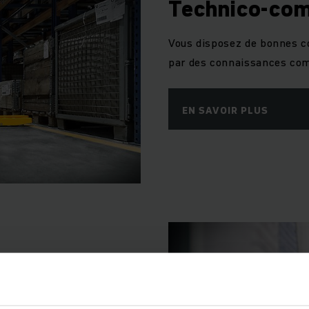
Technico-co
Vous disposez de bonnes 
par des connaissances com
EN SAVOIR PLUS
ogistiques