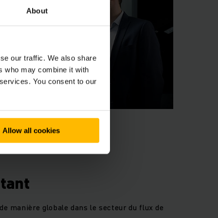
About
se our traffic. We also share
ers who may combine it with
 services. You consent to our
Allow all cookies
tant
 de manière globale dans le secteur du flux de