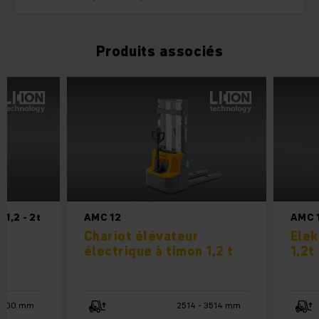
Produits associés
1,2 - 2t
AMC 12
AMC 
Chariot élévateur
Elek
électrique à timon 1,2 t
1,2t
6000 mm
2514 - 3514 mm