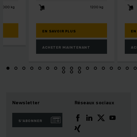
 2000 kg
1200 kg
EN SAVOIR PLUS
EN
ACHETER MAINTENANT
AC
Newsletter
Réseaux sociaux
S'ABONNER