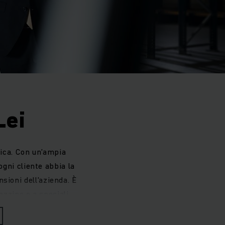
Lei
stica. Con un’ampia
gni cliente abbia la
sioni dell’azienda. È
azzino e a speciali
one personale.