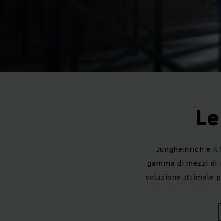
Le
Jungheinrich è il 
gamma di mezzi di m
soluzione ottimale p
questo il nostro p
esigenze di s