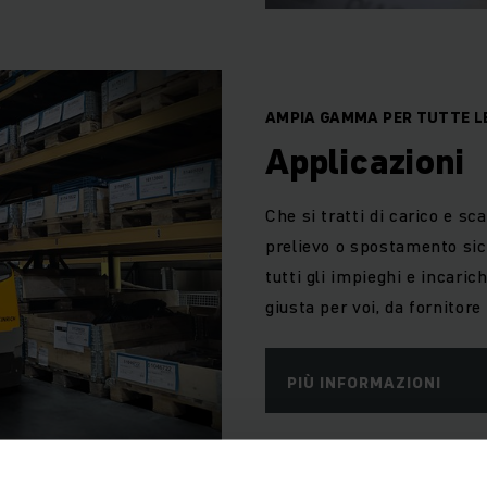
AMPIA GAMMA PER TUTTE LE
Applicazioni
Che si tratti di carico e sc
prelievo o spostamento sic
tutti gli impieghi e incaric
giusta per voi, da fornitore
PIÙ INFORMAZIONI