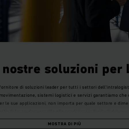
 nostre soluzioni per 
fornitore di soluzioni leader per tutti i settori dell’intralogi
ovimentazione, sistemi logistici e servizi garantiamo che o
er le sue applicazioni, non importa per quale settore e dimen
unto di forza, dare ascolto alle condizioni individuali del mag
ettore. Perché la soluzione giusta è sempre la vostra soluzi
MOSTRA DI PIÙ