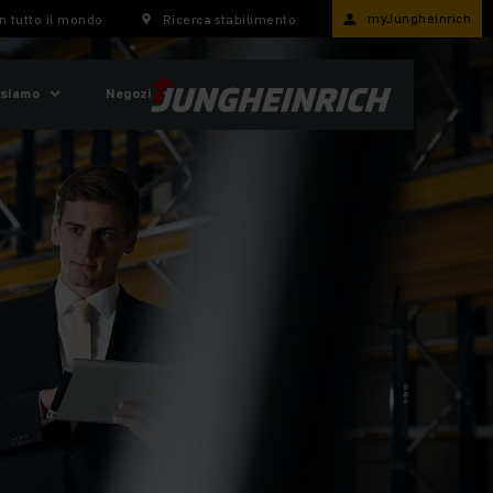
myJungheinrich
n tutto il mondo
Ricerca stabilimento
 siamo
Negozi