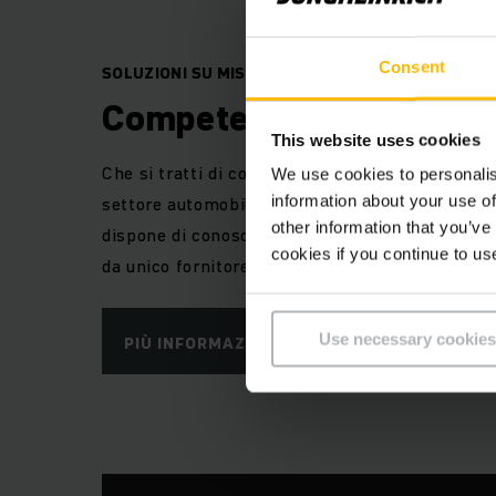
Consent
SOLUZIONI SU MISURA DELLE VOSTRE ESIGENZE
Competenza nel settor
This website uses cookies
Che si tratti di commercio al dettaglio o all’ingr
We use cookies to personalis
settore automobilistico, alimentari e bevande 
information about your use of
other information that you’ve
dispone di conoscenze consolidate in tutti i rami
cookies if you continue to us
da unico fornitore.
Use necessary cookies
PIÙ INFORMAZIONI