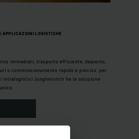
 APPLICAZIONI LOGISTICHE
arico immediati, trasporto efficiente, deposito,
uri o commissionamento rapido e preciso: per
hi intralogistici Jungheinrich ha la soluzione
 unico.