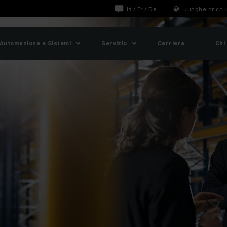
It
/
Fr
/
De
Jungheinrich i
Automazione e Sistemi
Servizio
Carriera
Chi