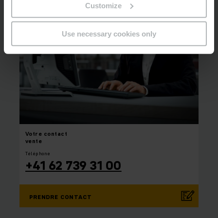
Customize
Use necessary cookies only
Votre
contact
vente
Téléphone
+41 62 739 31 00
PRENDRE CONTACT