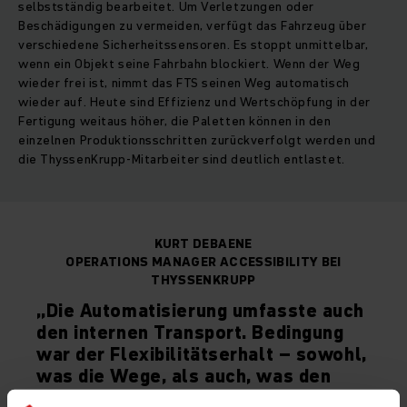
selbstständig bearbeitet. Um Verletzungen oder
Beschädigungen zu vermeiden, verfügt das Fahrzeug über
verschiedene Sicherheitssensoren. Es stoppt unmittelbar,
wenn ein Objekt seine Fahrbahn blockiert. Wenn der Weg
wieder frei ist, nimmt das FTS seinen Weg automatisch
wieder auf. Heute sind Effizienz und Wertschöpfung in der
Fertigung weitaus höher, die Paletten können in den
einzelnen Produktionsschritten zurückverfolgt werden und
die ThyssenKrupp-Mitarbeiter sind deutlich entlastet.
KURT DEBAENE
OPERATIONS MANAGER ACCESSIBILITY BEI
THYSSENKRUPP
„Die Automatisierung umfasste auch
den internen Transport. Bedingung
war der Flexibilitätserhalt – sowohl,
was die Wege, als auch, was den
Platzbedarf angeht.“