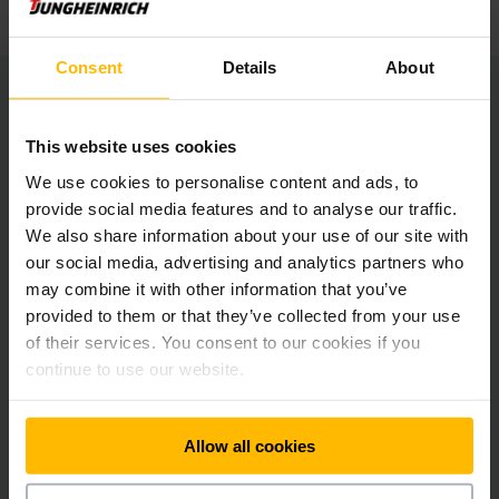
Consent
Details
About
Referenzblatt ThyssenKrupp
This website uses cookies
PDF
(200,8 KB)
We use cookies to personalise content and ads, to
provide social media features and to analyse our traffic.
We also share information about your use of our site with
our social media, advertising and analytics partners who
may combine it with other information that you’ve
Sie möchten auch die Leistung und
provided to them or that they’ve collected from your use
Effizienz Ihres Betriebs erhöhen?
of their services. You consent to our cookies if you
continue to use our website.
Dann nehmen Sie Kontakt mit uns auf, um
einen Beratungstermin zu vereinbaren.
Allow all cookies