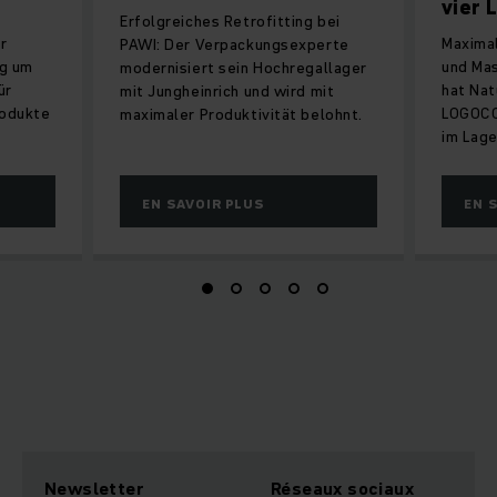
vier 
Erfolgreiches Retrofitting bei
r
Maximal
PAWI: Der Verpackungsexperte
ng um
und Ma
modernisiert sein Hochregallager
ür
hat Nat
mit Jungheinrich und wird mit
rodukte
LOGOCO
maximaler Produktivität belohnt.
im Lage
EN SAVOIR PLUS
EN 
Newsletter
Réseaux sociaux