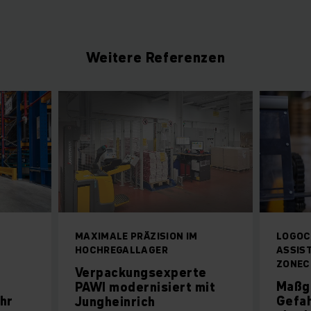
Weitere Referenzen
MAXIMALE PRÄZISION IM
LOGOC
HOCHREGALLAGER
ASSIS
ZONEC
Verpackungsexperte
Maßg
PAWI modernisiert mit
hr
Gefa
Jungheinrich