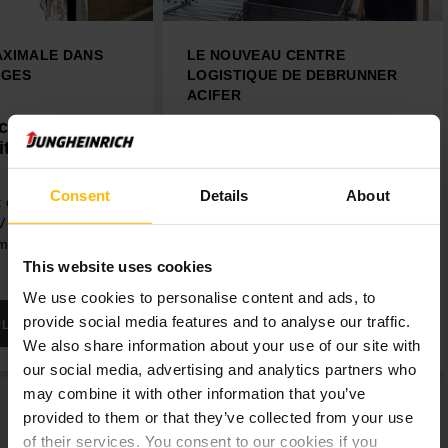
AXIMALE DANS
LE NOUVEAU CENTRE
AGES
LOGISTIQUE DE DEBRUNNER
ACIFER
centralisée
Optimisation des
ition
processus avec la
technologie dernier cri
Consent
Details
About
 de Victorinox,
L'entrepôt automatique de petites
V garantissent une
pièces permet d'optimiser
male à 13 mètres
considérablement les processus
This website uses cookies
dans le domaine de la logistique.
We use cookies to personalise content and ads, to
provide social media features and to analyse our traffic.
PLUS
EN SAVOIR PLUS
We also share information about your use of our site with
our social media, advertising and analytics partners who
may combine it with other information that you’ve
provided to them or that they’ve collected from your use
of their services. You consent to our cookies if you