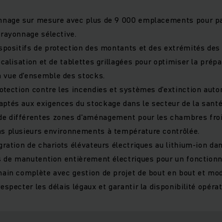
onnage sur mesure avec plus de 9 000 emplacements pour p
 rayonnage sélective.
ispositifs de protection des montants et des extrémités des
ocalisation et de tablettes grillagées pour optimiser la prép
 vue d'ensemble des stocks.
rotection contre les incendies et systèmes d'extinction aut
ptés aux exigences du stockage dans le secteur de la santé
e différentes zones d'aménagement pour les chambres froi
ns plusieurs environnements à température contrôlée.
gration de chariots élévateurs électriques au lithium-ion da
ts de manutention entièrement électriques pour un fonction
main complète avec gestion de projet de bout en bout et mod
especter les délais légaux et garantir la disponibilité opérat