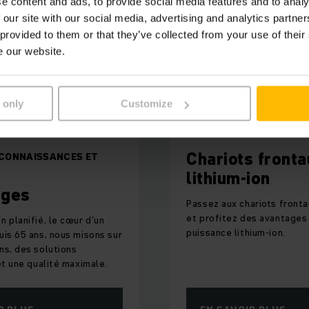
e content and ads, to provide social media features and to analy
 our site with our social media, advertising and analytics partn
 provided to them or that they’ve collected from your use of their
e our website.
 only
Customize
Chariots fronta
 CONNAISSANCES ET
lithium-ion
ages
Passez aux chariots fronta
et profitez des avantages
 planifié, le cœur d’un
puissance lithium-ion.
uis 65 ans, nous misons sur
ns, des solutions
et une qualité maximale.