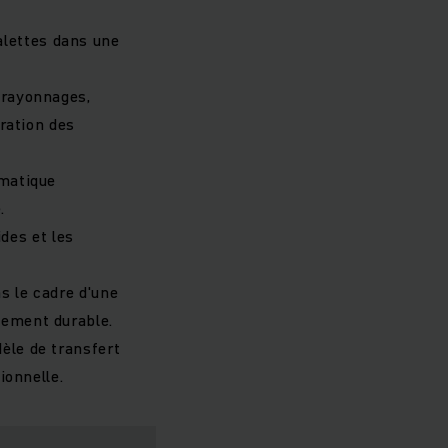
alettes dans une
 rayonnages,
aration des
omatique
.
des et les
ns le cadre d'une
nement durable.
èle de transfert
ionnelle.