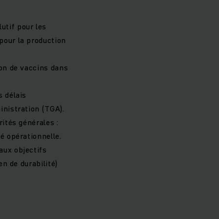
utif pour les
pour la production
ion de vaccins dans
s délais
inistration (TGA).
rités générales :
é opérationnelle.
aux objectifs
en de durabilité)