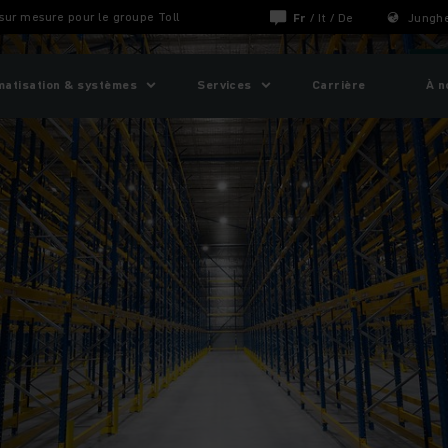
 sur mesure pour le groupe Toll
Fr
/
It
/
De
Junghe
matisation & systèmes
Services
Carrière
À n