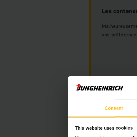
Les contenu
Malheureusemen
vos préférence
S'il vous plaît a
» pour afficher 
Consent
This website uses cookies