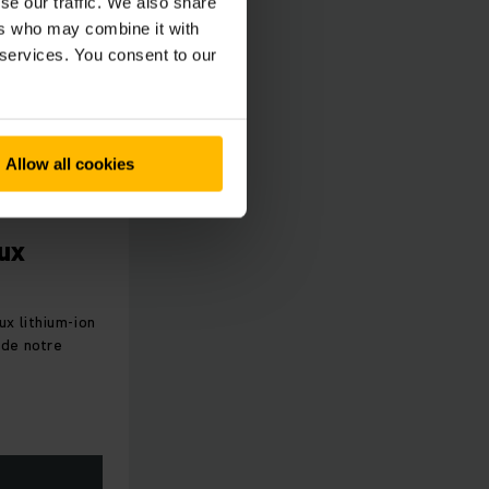
se our traffic. We also share
ers who may combine it with
 services. You consent to our
Allow all cookies
ux
ux lithium-ion
 de notre