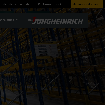
myJungheinrich
inrich dans le monde
Trouver un site
otre sujet
Boutiques