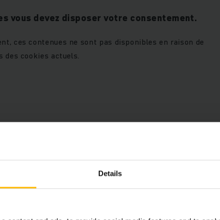
es vous devez disposer votre consentement.
t, ces contenues ne sont pas disponibles en raison de
s des cookies actuels.
ccepter les cookies « marketing
AUTORISE LES COOKIES
ce contenu.
Details