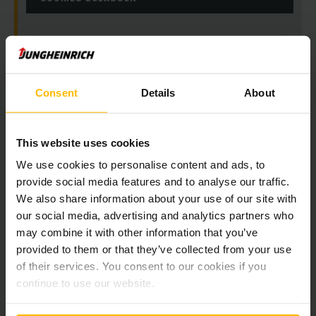
Consent
Details
About
This website uses cookies
Newsletter
Social Media
We use cookies to personalise content and ads, to
provide social media features and to analyse our traffic.
We also share information about your use of our site with
JETZT
ANMELDEN
our social media, advertising and analytics partners who
may combine it with other information that you’ve
provided to them or that they’ve collected from your use
of their services. You consent to our cookies if you
continue to use our website.
Haben Sie Fragen?