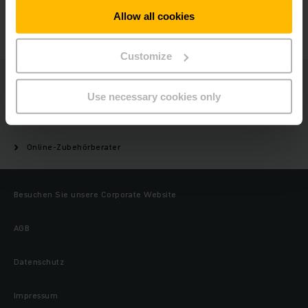
Allow all cookies
KONTAKTIEREN SIE UNS
Customize
Jungheinrich
Use necessary cookies only
Automatisierung & Systeme
Online-Zubehörberater
Besuchen Sie unsere Corporate Website
AGB
Datenschutz
Impressum