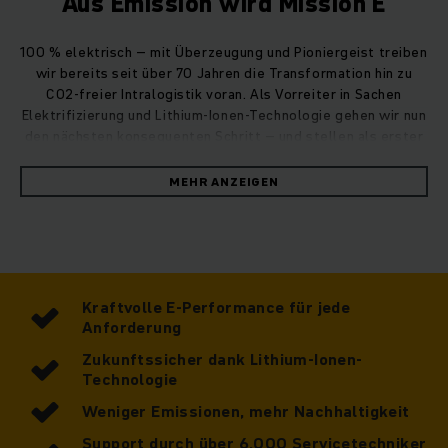
Aus Emission wird Mission E
100 % elektrisch – mit Überzeugung und Pioniergeist treiben
wir bereits seit über 70 Jahren die Transformation hin zu
CO2-freier Intralogistik voran. Als Vorreiter in Sachen
Elektrifizierung und Lithium-Ionen-Technologie gehen wir nun
den nächsten konsequenten Schritt – und stellen als erster
Staplerhersteller unsere Fahrzeuge vollständig auf
Elektroantrieb um.
MEHR ANZEIGEN
Performance, Nachhaltigkeit, Wirtschaftlichkeit –
entdecken auch Sie die vielen guten Gründe für ein Fahrzeug
aus der vollelektrischen Flotte von Jungheinrich.
Kraftvolle E-Performance für jede
Anforderung
Zukunftssicher dank Lithium-Ionen-
Technologie
Weniger Emissionen, mehr Nachhaltigkeit
Support durch über 6.000 Servicetechniker