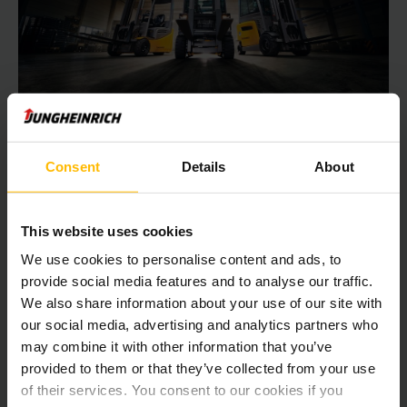
Consent
Details
About
LEISTUNGSSTARK, EFFIZIENT, NACHHALTIG:
Entdecken Sie jetzt unsere 100 %
This website uses cookies
elektrische Flotte!
We use cookies to personalise content and ads, to
Entdecken Sie jetzt unsere 100 % elektrische Flotte!
provide social media features and to analyse our traffic.
We also share information about your use of our site with
our social media, advertising and analytics partners who
ZU DEN FAHRZEUGEN
may combine it with other information that you’ve
provided to them or that they’ve collected from your use
of their services. You consent to our cookies if you