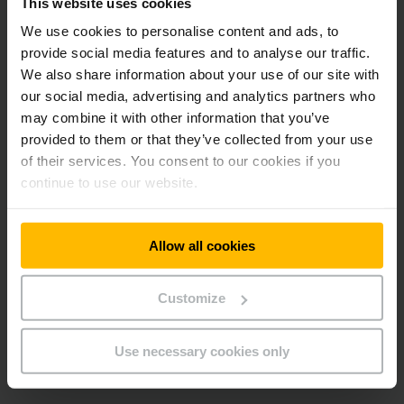
This website uses cookies
Schinhuet nach
Oberentfelden verlegte.
We use cookies to personalise content and ads, to
provide social media features and to analyse our traffic.
1962
Gründung Verkaufsstützpunk
We also share information about your use of our site with
in Vevey (Vaud) für die
our social media, advertising and analytics partners who
Westschweiz
may combine it with other information that you’ve
provided to them or that they’ve collected from your use
1960
Unter dem Namen „Ameise
GmbH“ mit Sitz in Aarau
of their services. You consent to our cookies if you
wurde am 11. Juli 1960 die
continue to use our website.
heutige Jungheinrich AG als
schweizerische
Tochtergesellschaft
Allow all cookies
gegründet. Der
diesbezügliche Eintrag ins
Handelsregister und damit
Customize
die offizielle
Bekanntmachung erfolgte a
29. Juli 1960.
Use necessary cookies only