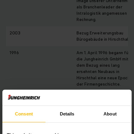
Image unserer Unternehmun
als Branchenleader der
Intralogistik angemessen
Rechnung.
2003
Bezug Erweiterungsbau
Bürogebäude in Hirschthal
1996
Am 1. April 1996 begann für
die Jungheinrich GmbH mit
dem Bezug eines lang
ersehnten Neubaus in
Hirschthal eine neue Epoche
der Firmengeschichte.
1968
Schon bald wurden die
bescheidenen Räumlichkeite
der Anfangsjahre zu klein, so
Consent
Details
About
dass die Ameise GmbH ihren
Firmensitz am 8. November
1968 ins Industrieareal