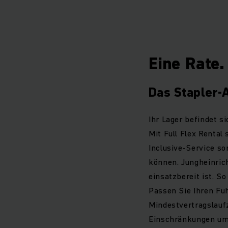
Geschäft anzupass
Full Flex Rental v
Service in OEM-Qu
Eine Rate.
Das Stapler-A
Ihr Lager befindet 
Mit Full Flex Rental
Inclusive-Service so
können. Jungheinrich
einsatzbereit ist. 
Passen Sie Ihren Fu
Mindestvertragslaufz
Einschränkungen umt