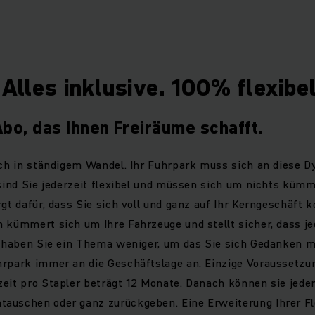
en? Genau das können Sie ab sofort mit unserem neuen Stap
Rental“.
erbindet eine maximal flexible Vertragslaufzeit mit einem All
alität, eine Absicherung gegen Maschinenbruch und das Ju
 Alles inklusive. 100% flexibel
Management System.
bo, das Ihnen Freiräume schafft.
sich in ständigem Wandel. Ihr Fuhrpark muss sich an diese 
 sind Sie jederzeit flexibel und müssen sich um nichts kümm
rgt dafür, dass Sie sich voll und ganz auf Ihr Kerngeschäft 
 kümmert sich um Ihre Fahrzeuge und stellt sicher, dass jed
So haben Sie ein Thema weniger, um das Sie sich Gedanken
hrpark immer an die Geschäftslage an. Einzige Voraussetzun
eit pro Stapler beträgt 12 Monate. Danach können sie jede
auschen oder ganz zurückgeben. Eine Erweiterung Ihrer Flo