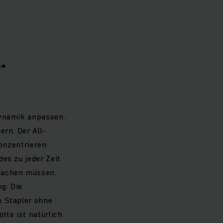
ler-Abo „Full Flex
-Inclusive-Service:
ngheinrich Flotten
.
Dynamik anpassen.
ern. Der All-
konzentrieren
es zu jeder Zeit
 machen müssen.
g: Die
n Stapler ohne
tte ist natürlich