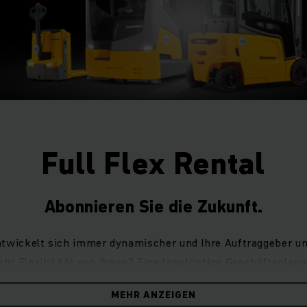
Full Flex Rental
Abonnieren Sie die Zukunft.
ntwickelt sich immer dynamischer und Ihre Auftraggeber u
r Flexibilität von Ihnen? Eine langfristige Geschäftsplan
herausfordernder und scheint manchmal nahezu unmöglich
MEHR ANZEIGEN
, wenn Sie die Möglichkeit hätten, Ihre Staplerflotte zu jeder