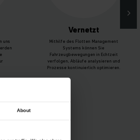
Vernetzt
n uns
Mithilfe des Flotten Management
werden
Systems können Sie
ie
Fahrzeugbewegungen in Echtzeit
ur
verfolgen, Abläufe analysieren und
Prozesse kontinuierlich optimieren.
About