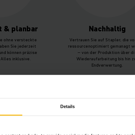
t & planbar
Nachhaltig
te ohne versteckte
Vertrauen Sie auf Stapler, die vo
aben Sie jederzeit
ressourcenoptimiert gemanagt 
 und können präzise
– von der Produktion über d
 Alles inklusive.
Wiederaufarbeitung bis hin z
Endverwertung.
Details