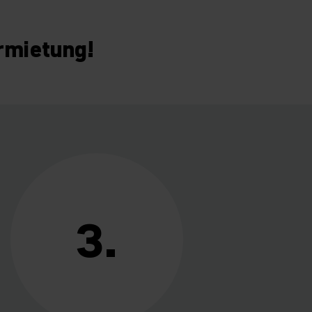
rmietung!
3.