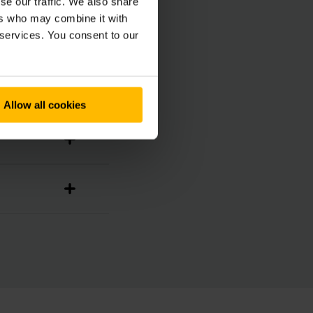
o alles
se our traffic. We also share
ers who may combine it with
 services. You consent to our
Allow all cookies