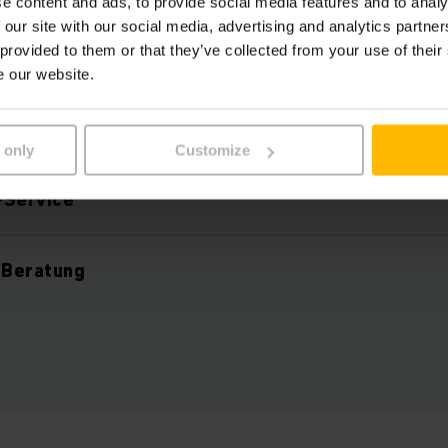
t im Jungheinrich Stapler-Ab
e content and ads, to provide social media features and to analy
 our site with our social media, advertising and analytics partn
enthalten?
 provided to them or that they’ve collected from your use of their
e our website.
arke Fahrzeuge
 only
Customize
e-Service
 Beratung