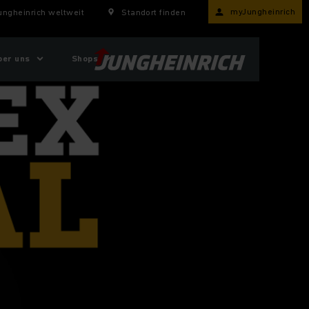
myJungheinrich
ungheinrich weltweit
Standort finden
ber uns
Shops