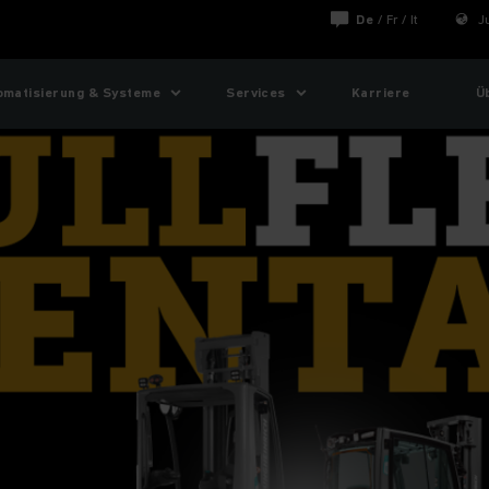
De
/
Fr
/
It
J
omatisierung & Systeme
Services
Karriere
Ü