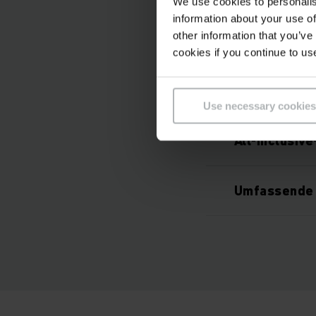
Was is
We use cookies to personalis
information about your use of
other information that you’ve
cookies if you continue to us
Leistungsst
Use necessary cookies
All-Inclusiv
Umfassende