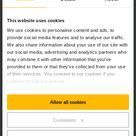
MEHR ERFAHREN
This website uses cookies
We use cookies to personalise content and ads, to
provide social media features and to analyse our traffic.
We also share information about your use of our site with
our social media, advertising and analytics partners who
may combine it with other information that you’ve
provided to them or that they’ve collected from your use
of their services. You consent to our cookies if you
continue to use our website.
Allow all cookies
STAURAUM OPTIMAL NUTZEN
Customize
Regale