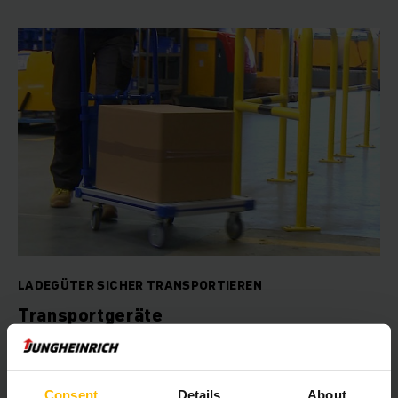
LADEGÜTER SICHER TRANSPORTIEREN
Transportgeräte
Bei Jungheinrich PROFISHOP finden Sie Transportgeräte in
unterschiedlichsten Ausführungen. Vom einfachen
Etagenwagen bis hin zu Rollenbahnen.
Consent
Details
About