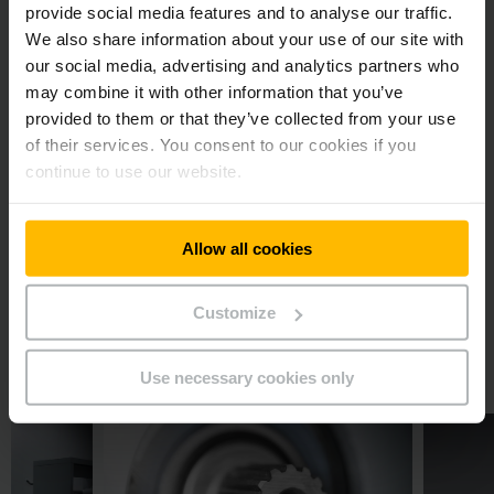
provide social media features and to analyse our traffic.
We also share information about your use of our site with
EINFACH MIETEN STATT KAUFEN.
our social media, advertising and analytics partners who
Batterien und Ladegeräte mieten
may combine it with other information that you’ve
provided to them or that they’ve collected from your use
Rüsten Sie Ihre Staplerflotte einfach um und sichern Sie sich
of their services. You consent to our cookies if you
unsere Lithium-Ionen-Batterien und Ladegeräte als voll
continue to use our website.
integrierte Mietlösung mit unserem Li-Ion Performance
Rental. So sparen Sie Kosten und steigern schnell und
unkompliziert die Performance Ihrer Elektrostapler.
Allow all cookies
MEHR ERFAHREN
Customize
Service & Komponenten
Use necessary cookies only