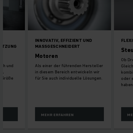
D
INNOVATIV, EFFIZIENT UND
FLEX
ÜTZUNG
MASSGESCHNEIDERT
Ste
Motoren
Ob Dr
nah und
Als einer der führenden Hersteller
Gleic
en,
in diesem Bereich entwickeln wir
kombi
, Größe
für Sie auch individuelle Lösungen.
oder 
haben 
MEHR ERFAHREN
ME