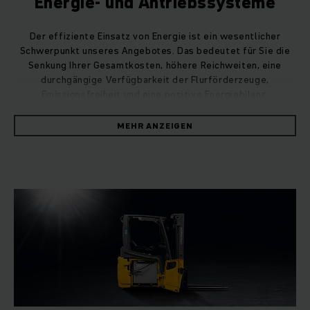
Energie- und Antriebssysteme
Der effiziente Einsatz von Energie ist ein wesentlicher
Schwerpunkt unseres Angebotes. Das bedeutet für Sie die
Senkung Ihrer Gesamtkosten, höhere Reichweiten, eine
durchgängige Verfügbarkeit der Flurförderzeuge,
Emissionsfreiheit und eine positive Energiebilanz.
Um all dies sicher zu stellen, entwickeln und produzieren wir
als einziger Anbieter nicht nur die Fahrzeuge und
MEHR ANZEIGEN
Steuerungen, sondern auch Software, Batterien und
Ladetechnik selbst. Ein durchgängiges System aus einer
Hand. Alle Komponenten sind miteinander vernetzt und
gewährleisten eine bestmögliche Energieausnutzung,
Handhabung und Sicherheit.
Vorreiter seit Jahrzehnten
Jungheinrich ein echter Pionier auf dem Gebiet der
Elektromobilität.
Über 95% unserer produzierten Fahrzeuge sind elektrisch