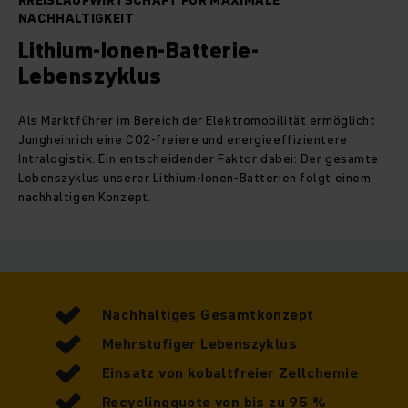
KREISLAUFWIRTSCHAFT FÜR MAXIMALE
NACHHALTIGKEIT
Lithium-Ionen-Batterie-
Lebenszyklus
Als Marktführer im Bereich der Elektromobilität ermöglicht
Jungheinrich eine CO2-freiere und energieeffizientere
Intralogistik. Ein entscheidender Faktor dabei: Der gesamte
Lebenszyklus unserer Lithium-Ionen-Batterien folgt einem
nachhaltigen Konzept.
Nachhaltiges Gesamtkonzept
Mehrstufiger Lebenszyklus
Einsatz von kobaltfreier Zellchemie
Recyclingquote von bis zu 95 %