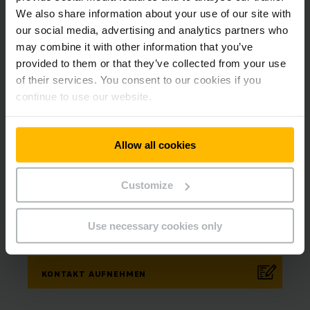
We also share information about your use of our site with
our social media, advertising and analytics partners who
may combine it with other information that you’ve
provided to them or that they’ve collected from your use
of their services. You consent to our cookies if you
continue to use our website.
Allow all cookies
René
Varela
Customize
KD BERATER
Telefon
+41 62 739 31 00
Use necessary cookies only
KONTAKT AUFNEHMEN