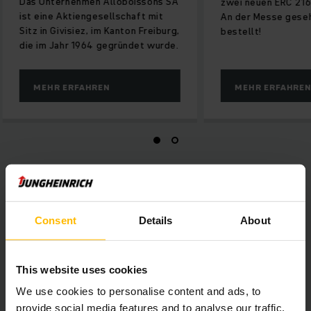
Das Unternehmen Alloboissons SA
zwei neuen ERC 216
ist eine Aktiengesellschaft mit
An der Messe geseh
Sitz in Givisiez, im Kanton Freiburg,
bestellt!
die im Jahr 1964 gegründet wurde.
MEHR ERFAHREN
MEHR ERFAHRE
Steigen Sie um auf Li-Ionen Stapler!
Consent
Details
About
Haben Sie Frage? Gerne beraten wir Sie rund
um das Thema Energiesysteme
This website uses cookies
We use cookies to personalise content and ads, to
provide social media features and to analyse our traffic.