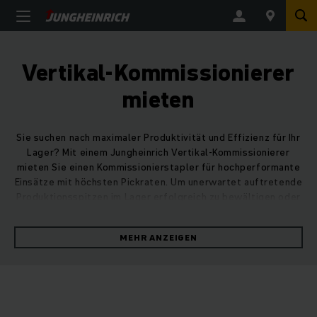
Vertikal-Kommissionierer
mieten
Sie suchen nach maximaler Produktivität und Effizienz für Ihr
Lager? Mit einem Jungheinrich Vertikal-Kommissionierer
mieten Sie einen Kommissionierstapler für hochperformante
Einsätze mit höchsten Pickraten. Um unerwartet auftretende
Produktionsspitzen im Lager erfolgreich zu bewältigen oder
plötzlich ausgefallene Flurförderzeuge zu ersetzen, können
Sie jederzeit flexibel unsere Kommissionierer mieten.
MEHR ANZEIGEN
Jungheinrich Verleih von Vertikal-
Kommissionierern
Beim Kommissionieren muss es oft hoch hinausgehen.