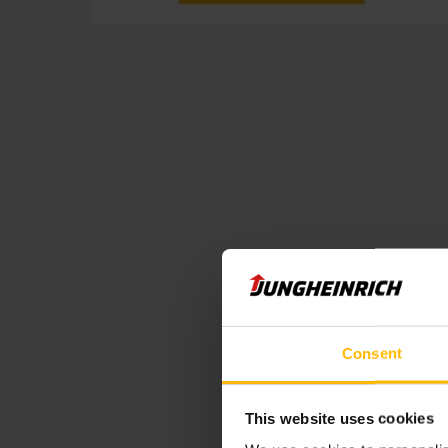
Ausgereiftes
Consent
Effiziente A
This website uses cookies