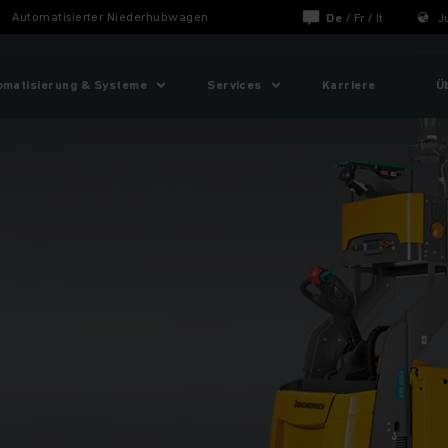
Automatisierter Nieder­hubwagen
De
/
Fr
/
It
J
omatisierung & Systeme
Services
Karriere
Ü