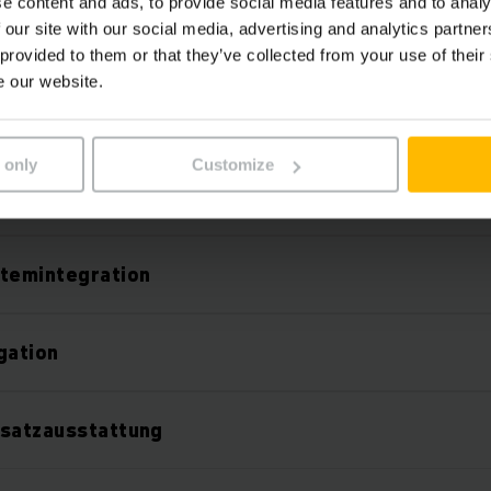
e content and ads, to provide social media features and to analy
 our site with our social media, advertising and analytics partn
en-Technologie
 provided to them or that they’ve collected from your use of their
e our website.
system am Fahrzeug
 only
Customize
rheit im Lager
stemintegration
gation
usatzausstattung