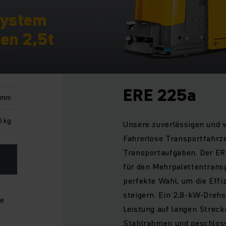
system
en 2,5t
ERE 225a
 mm
 kg
Unsere zuverlässigen und 
Fahrerlose Transportfahrz
Transportaufgaben. Der ER
für den Mehrpalettentransp
perfekte Wahl, um die Effi
steigern. Ein 2,8-kW-Dreh
ge
Leistung auf langen Streck
Stahlrahmen und geschlos