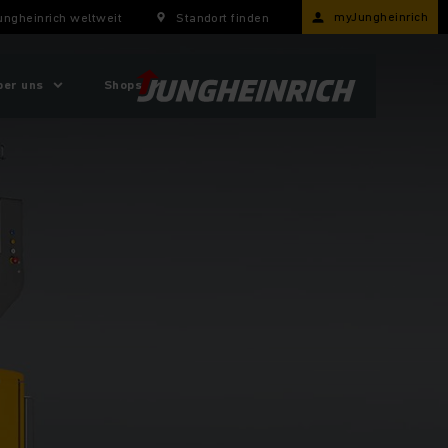
myJungheinrich
ungheinrich weltweit
Standort finden
ber uns
Shops