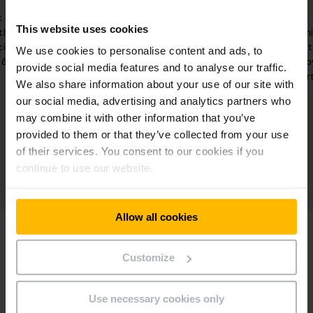
l'espace
t ERD
This website uses cookies
ithium-
Solutions d'étagères individuelles
Dynami
cité
pour répondre à une variété
et
We use cookies to personalise content and ads, to
ôt.
d'exigences de projets.
emplo
provide social media features and to analyse our traffic.
par
We also share information about your use of our site with
our social media, advertising and analytics partners who
may combine it with other information that you’ve
provided to them or that they’ve collected from your use
of their services. You consent to our cookies if you
continue to use our website.
Allow all cookies
Customize
Use necessary cookies only