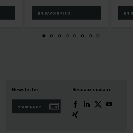
EN SAVOIR PLUS
EN 
Newsletter
Réseaux sociaux
S'ABONNER