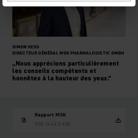
SIMON HESS
DIRECTEUR GÉNÉRAL MSK PHARMALOGISTIC GMBH
„Nous apprécions particulièrement
les conseils compétents et
honnêtes à la hauteur des yeux.“
Rapport MSK
PDF
(443,0 KB)