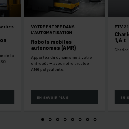
etites
VOTRE ENTRÉE DANS
ETV 21
L'AUTOMATISATION
Chari
ion
1,6 t
Robots mobiles
autonomes (AMR)
Chariot
on de la
Apportez du dynamisme à votre
à 30
entrepôt – avec notre arculee
AMR polyvalente.
EN SAVOIR PLUS
EN 