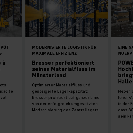
EPÔT
MODERNISIERTE LOGISTIK FÜR
EINE 
S
MAXIMALE EFFIZIENZ
NOERP
e à
Bresser perfektioniert
POWE
e
seinen Materialfluss im
Hoch
Münsterland
bring
Halle
iots
Optimierter Materialfluss und
icacité
gesteigerte Lagerkapazität:
Neben d
uvel
Bresser profitiert auf ganzer Linie
Ionen-A
von der erfolgreich umgesetzten
in der 
Modernisierung des Zentrallagers.
dass 30
sein ka