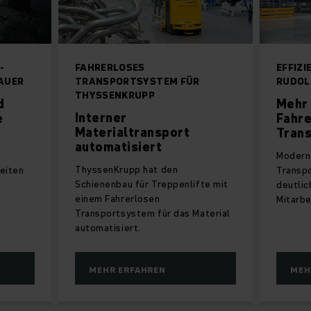
-
FAHRERLOSES
EFFIZ
AUER
TRANSPORTSYSTEM FÜR
RUDOL
THYSSENKRUPP
d
Mehr 
Interner
e
Fahre
Materialtransport
Tran
automatisiert
Modern
ThyssenKrupp hat den
eiten
Transp
Schienenbau für Treppenlifte mit
deutlic
einem Fahrerlosen
Mitarbe
Transportsystem für das Material
automatisiert.
MEHR ERFAHREN
MEH