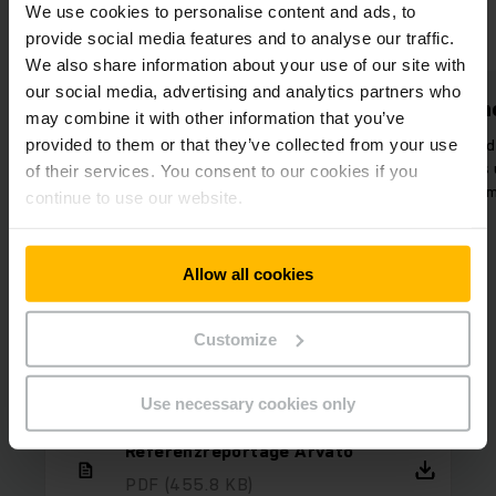
We use cookies to personalise content and ads, to
provide social media features and to analyse our traffic.
We also share information about your use of our site with
our social media, advertising and analytics partners who
Erhöhte Sicherheit
Lithium-Ione
may combine it with other information that you’ve
provided to them or that they’ve collected from your use
Hoher Schutz im Mischbetrieb
Automatische Ladest
durch Soforterkennung von
selbstständiges und
of their services. You consent to our cookies if you
Hindernissen auf dem Fahrweg.
Nachladen im Be
continue to use our website.
Allow all cookies
Customize
Use necessary cookies only
Referenzreportage Arvato
PDF
(455.8 KB)