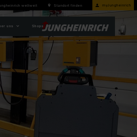
myJungheinrich
ungheinrich weltweit
Standort finden
ber uns
Shops