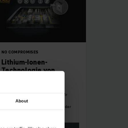
NO COMPROMISES
Lithium-Ionen-
Technologie von
Jungheinrich
Die Lithium-Ionen-Technologie
revolutioniert die Intralogistik. Wir
machen Ihnen den Einstieg in die
About
fortschrittlichste Technologie in der
Intralogistik leicht.