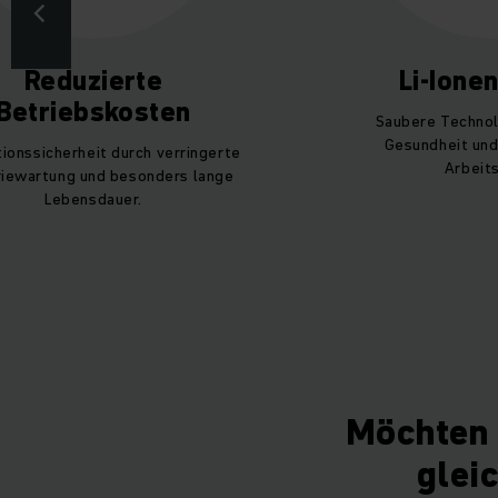
Reduzierte
Li-Ione
Betriebskosten
Saubere Technol
Gesundheit und
tionssicherheit durch verringerte
Arbeits
riewartung und besonders lange
Lebensdauer.
Möchten 
glei