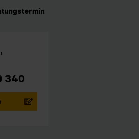
atungstermin
kt
0 340
N