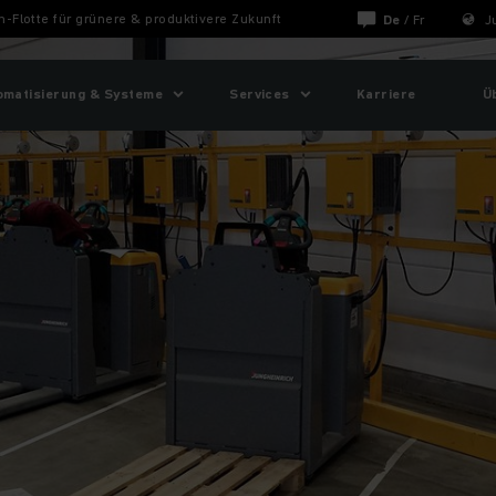
-Flotte für grünere & produktivere Zukunft
De
/
Fr
J
omatisierung & Systeme
Services
Karriere
Ü