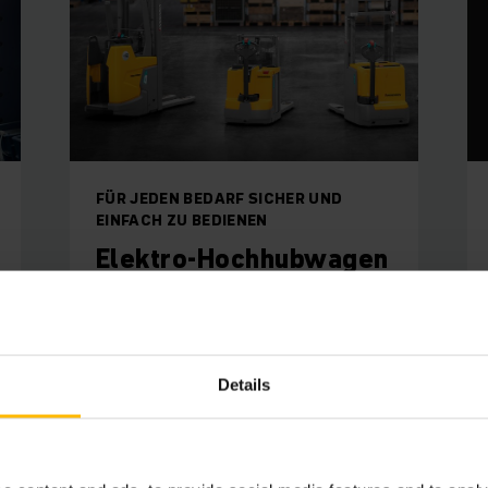
FÜR JEDEN BEDARF SICHER UND
EINFACH ZU BEDIENEN
Elektro-Hochhubwagen
Finden Sie heraus, welcher unserer
elektrischen Hochhubwagen am besten
zu den individuellen Bedürfnissen Ihres
Lagers passt.
Details