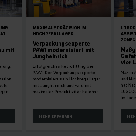
UNG
MAXIMALE PRÄZISION IM
LOGOC
TÄT
HOCHREGALLAGER
ASSIS
ZONEC
Verpackungsexperte
Maßg
au mit
PAWI modernisiert mit
Gefa
Jungheinrich
vier 
erung:
Erfolgreiches Retrofitting bei
Maximal
PAWI: Der Verpackungsexperte
und Ma
nation
modernisiert sein Hochregallager
hat Nat
bots
mit Jungheinrich und wird mit
LOGOCO
ger.
maximaler Produktivität belohnt.
im Lage
MEHR ERFAHREN
MEH