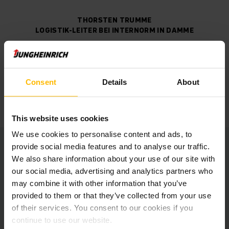
THORSTEN TRUMME
LOGISTIK-LEITER BEI INTERNORM IN DAMME
„Die umfassende Beratung und
professionelle Zusammenarbeit über
den gesamten Auswahlprozess war
Consent
Details
About
der ausschlaggebende Punkt für die
Zusammenarbeit.“
This website uses cookies
We use cookies to personalise content and ads, to
provide social media features and to analyse our traffic.
Reference sheet Internorm
We also share information about your use of our site with
our social media, advertising and analytics partners who
PDF
(424.0 KB)
may combine it with other information that you’ve
provided to them or that they’ve collected from your use
of their services. You consent to our cookies if you
continue to use our website.