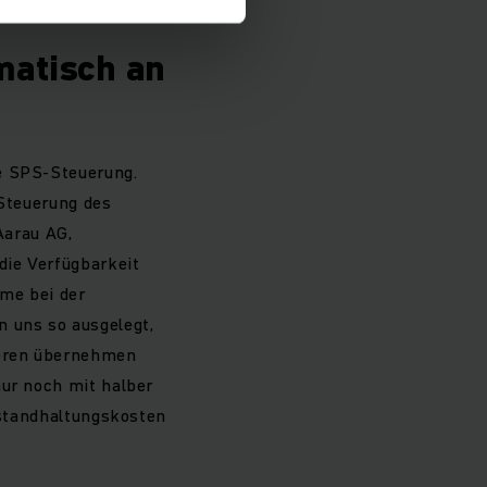
matisch an
ie SPS-Steuerung.
 Steuerung des
Aarau AG,
die Verfügbarkeit
eme bei der
n uns so ausgelegt,
deren übernehmen
nur noch mit halber
Instandhaltungskosten