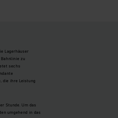
ie Lagerhäuser
Bahnlinie zu
etet sechs
undante
, die ihre Leistung
 der Stunde. Um das
rden umgehend in das