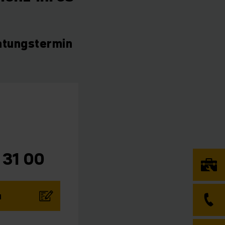
atungstermin
 31 00
N