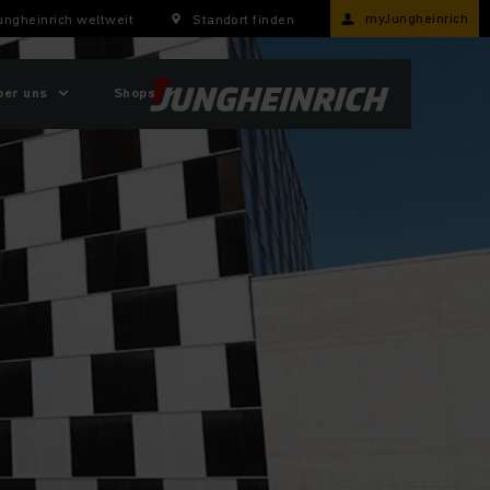
myJungheinrich
ungheinrich weltweit
Standort finden
ber uns
Shops