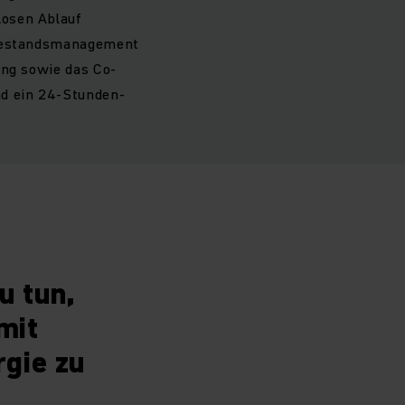
losen Ablauf
s Bestandsmanagement
ung sowie das Co-
nd ein 24-Stunden-
u tun,
mit
rgie zu