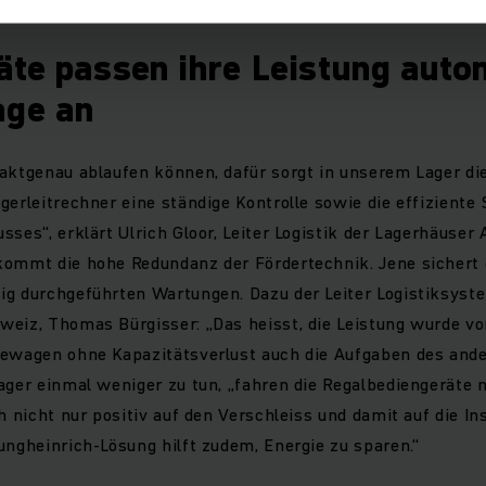
äte passen ihre Leistung auto
age an
taktgenau ablaufen können, dafür sorgt in unserem Lager d
gerleitrechner eine ständige Kontrolle sowie die effiziente
sses“, erklärt Ulrich Gloor, Leiter Logistik der Lagerhäuser 
kommt die hohe Redundanz der Fördertechnik. Jene sichert 
ig durchgeführten Wartungen. Dazu der Leiter Logistiksyst
eiz, Thomas Bürgisser: „Das heisst, die Leistung wurde vo
bewagen ohne Kapazitätsverlust auch die Aufgaben des an
ager einmal weniger zu tun, „fahren die Regalbediengeräte 
ch nicht nur positiv auf den Verschleiss und damit auf die 
ungheinrich-Lösung hilft zudem, Energie zu sparen.“