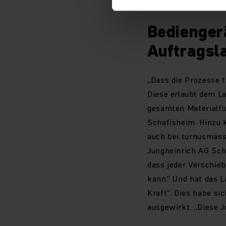
Bedienger
Auftragsl
„Dass die Prozesse 
Diese erlaubt dem La
gesamten Materialflu
Schafisheim. Hinzu 
auch bei turnusmäss
Jungheinrich AG Schw
dass jeder Verschie
kann.“ Und hat das L
Kraft“. Dies habe si
ausgewirkt. „Diese J