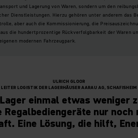
ransport und Lagerung von Waren, sondern um den reibungs
ischer Dienstleistungen. Hierzu gehören unter anderem da
trolle, aber auch die Kommissionierung, die Preisauszeichn
naus die hundertprozentige Rückverfolgbarkeit der Waren u
 eigenen modernen Fahrzeugpark.
ULRICH GLOOR
LEITER LOGISTIK DER LAGERHÄUSER AARAU AG, SCHAFISHEIM
Lager einmal etwas weniger z
e Regalbediengeräte nur noch 
ft. Eine Lösung, die hilft, Ene