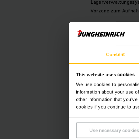
Lagerverwaltungssyst
Vorzone zum Aufnahm
Die fünf Regalbedie
den jeweils 100 Met
mit Teleskopgabeln 
Consent
vollautomatische Ein
bringen können. Aber
dieser Prozess takt
This website uses cookies
We use cookies to personalis
information about your use of
Im automatischen Ho
other information that you’ve
ausgelagert. Steht e
cookies if you continue to us
angeforderten Waren
Kommissionierplätze
die Artikel manuell
Use necessary cookies
dabei eine lückenlos