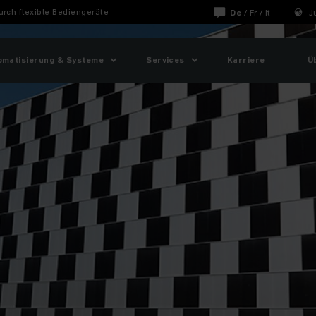
durch flexible Bediengeräte
De
/
Fr
/
It
J
omatisierung & Systeme
Services
Karriere
Ü