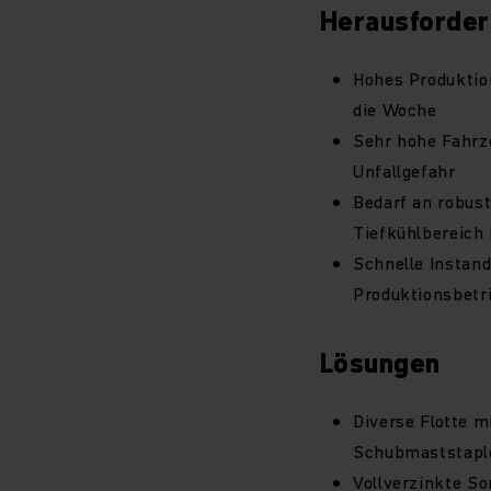
Herausforde
Hohes Produktio
die Woche
Sehr hohe Fahrze
Unfallgefahr
Bedarf an robus
Tiefkühlbereich 
Schnelle Instan
Produktionsbetr
Lösungen
Diverse Flotte 
Schubmaststaple
Vollverzinkte So