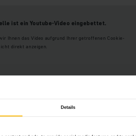
elle ist ein Youtube-Video eingebettet.
wir Ihnen das Video aufgrund Ihrer getroffenen Cookie-
icht direkt anzeigen.
sehen zu können, akzeptieren
COOKIES ZULASSEN
Details
okies der Kategorie