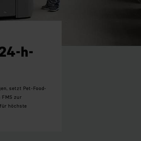
24-h-
en, setzt Pet-Food-
h FMS zur
 für höchste