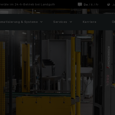
Geräte im 24-h-Betrieb bei Landguth
De
/
It
/
Fr
J
omatisierung & Systeme
Services
Karriere
Ü