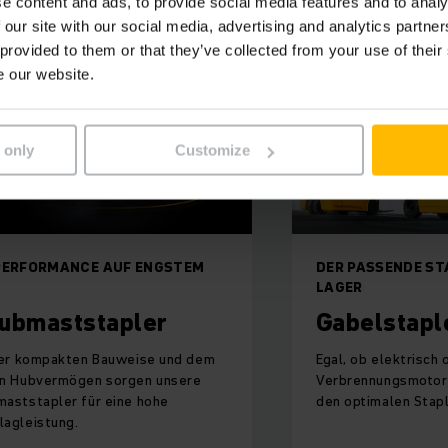
e content and ads, to provide social media features and to analy
 our site with our social media, advertising and analytics partn
 provided to them or that they’ve collected from your use of their
e our website.
 only
Customize
Fleet Man
ASSENDE STAPLER FÜR IHR
R
Sie wollen mehr Tr
elstapler
Sicherheit in Ihrem
ob elektrisch oder mit
nnungsmotor – bei uns finden Sie
timalen Stapler für Ihr Lager.