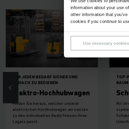
We use cookies to personalis
information about your use of
other information that you’ve
cookies if you continue to us
Use necessary cookies
TOP-PERFORMANCE AUF ENGSTEM
DER P
RAUM
LAGE
Schubmaststapler
Gab
Mit ihrer kompakten Bauweise und dem
Egal, 
starken Hubvermögen sorgen unsere
Verbre
Schubmaststapler für eine hohe
den op
Umschlagleistung.