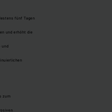
destens fünf Tagen
en und erhöht die
- und
inuierlichen
is zum
rosiven