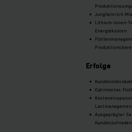
Produktionsumg
Jungheinrich Mie
Lithium-Ionen-T
Energiekosten
Flottenmanageme
Produktionsbere
Erfolge
Kundenindividue
Optimiertes Flo
Kosteneinsparun
Lastmanagemen
Ausgeprägter Se
Kundenzufrieden