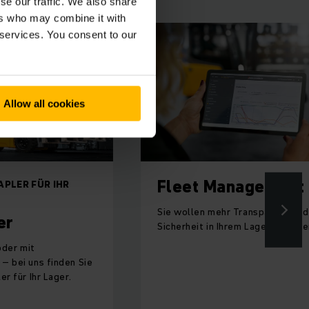
se our traffic. We also share
ers who may combine it with
 services. You consent to our
Allow all cookies
agement
Ladetechnik
Aktives
ansparenz und
Lastmanagement
 Lager schaffen?
Lastmanagement für Lithium-Ion
Hochfrequenz-Ladegeräte.