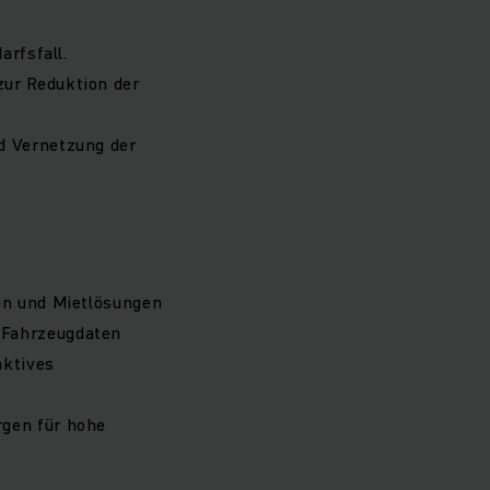
arfsfall.
ur Reduktion der
d Vernetzung der
en und Mietlösungen
 Fahrzeugdaten
aktives
rgen für hohe