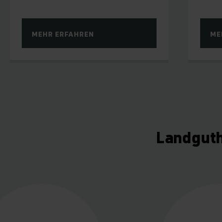
MEHR ERFAHREN
ME
Landguth