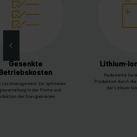
Gesenkte
Lithium-I
Betriebskosten
Reduzierte Gerä
Produktion durch die
s Lastmanagement zur optimalen
der Lithium-Io
gieverteilung in der Flotte und
eduktion der Energiekosten