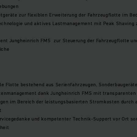
ebungen
tgeräte zur flexiblen Erweiterung der Fahrzeugflotte im Bed
echnologie und aktives Lastmanagement mit Peak Shaving z
nt Jungheinrich FMS zur Steuerung der Fahrzeugflotte un
iche
lle Flotte bestehend aus Serienfahrzeugen, Sonderbaugerät
ttenmanagement dank Jungheinrich FMS mit transparenten
gen im Bereich der leistungsbasierten Stromkosten durch 
t
rvicegedanke und kompetenter Technik-Support vor Ort so
heit