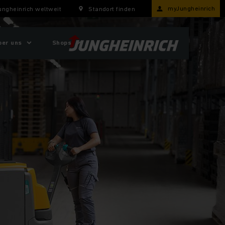
myJungheinrich
ungheinrich weltweit
Standort finden
ber uns
Shops