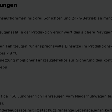
rungen
nsaufkommen mit drei Schichten und 24-h-Betrieb an min
uganzahl in der Produktion erschwert das sichere Navigier
ten Fahrzeugen für anspruchsvolle Einsätze im Produktions
bis -18 °C
dsetzung möglicher Fahrzeugdefekte zur Sicherung des kont
iebs
mit ca. 150 Jungheinrich Fahrzeugen vom Niederhubwagen b
r.
nderbaugeräte mit Rostschutz für lange Lebensdauer in kor