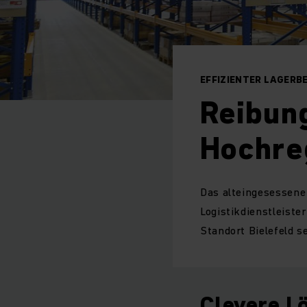
EFFIZIENTER LAGERB
Reibun
Hochre
Das alteingesessene
Logistikdienstleiste
Standort Bielefeld s
Clevere Lö