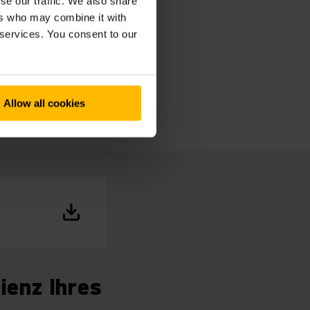
rer
se our traffic. We also share
ers who may combine it with
 unsere
 services. You consent to our
teme von
Allow all cookies
ienz Ihres