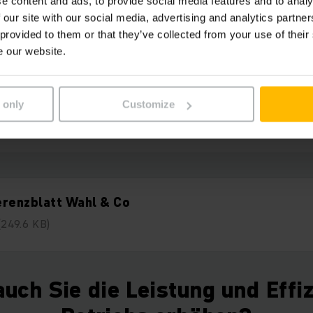
Aufnahme der Palette bis zu ih
e content and ads, to provide social media features and to analy
 our site with our social media, advertising and analytics partn
ung im Hochregallager werden
 provided to them or that they’ve collected from your use of their
e our website.
timal durch die Assistenzsys
ich unterstützt.“
 only
Customize
erenzblatt Wahl & Co
(249.6 KB)
uch Sie die Leistung und Effiz