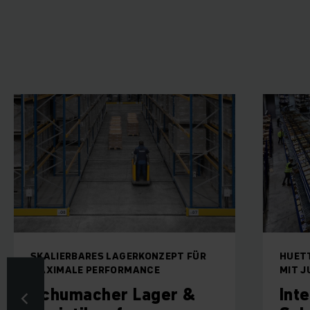
ERBARES LAGERKONZEPT FÜR
HUETTEMANN VER
ALE PERFORMANCE
MIT JUNGHEINRICH
umacher Lager &
Intelligente