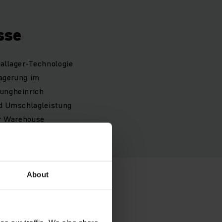
sse
allager-Technologie
lagerung im
Jungheinrich
nd Umschlagleistung
er Warehouse
About