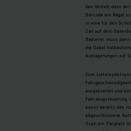
den Vorteil, dass de
Barcode am Regal sc
in eine für den Schu
Ziel auf dem Datenfu
Bediener muss dann 
die Gabel halbautoma
Auslagerungen auf f
Zum Lieferspektrum 
Fahrgeschwindigkei
ausgestattet und er
Fahrzeugsteuerung. 
kennt bereits den ri
abgeschlossene Auft
Scan am Zielplatz i