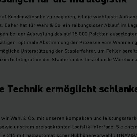
 auf Kundenwünsche zu reagieren, ist die wichtigste Aufgab
rs. Daher hat für Wahl & Co. ein reibungsloser Ablauf im Lage
gen bei der Ausrüstung des auf 15.000 Paletten ausgelegte
wältigen: optimale Abstimmung der Prozesse vom Warenein
ögliche Unterstützung der Staplerfahrer, um Fehler bereits
izierte Integration der Stapler in das bestehende Wareho
te Technik ermöglicht schlank
 wir Wahl & Co. mit unseren kompakten und leistungsstar
owie unserem preisgekrönten Logistik-Interface. Sie entsc
V 214 mit halbautomatischer Hubhöhenvorwahl liftNAVIGA