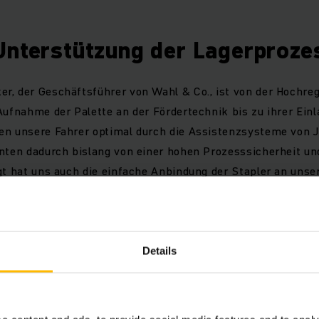
Unterstützung der Lagerproze
r, der Geschäftsführer von Wahl & Co., ist von der Hochreg
Aufnahme der Palette an der Fördertechnik bis zu ihrer Ein
en unsere Fahrer optimal durch die Assistenzsysteme von 
nnten dadurch bislang von einer hohen Prozesssicherheit u
gt hat uns auch die einfache Anbindung der Stapler an uns
Wir hatten hier nur geringfügigen Anpassungsaufwand.“
Details
JÖRN WAHL-SCHWENTKER
GESCHÄFTSFÜHRER DER WAHL GMBH & CO. KG