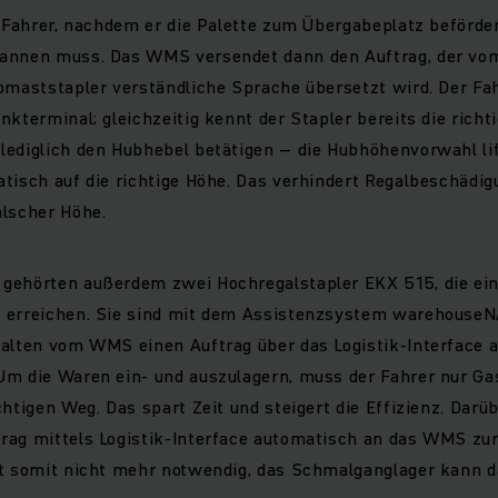
r Fahrer, nachdem er die Palette zum Übergabeplatz beförder
annen muss. Das WMS versendet dann den Auftrag, der vom 
bmaststapler verständliche Sprache übersetzt wird. Der Fa
nkterminal; gleichzeitig kennt der Stapler bereits die richti
lediglich den Hubhebel betätigen – die Hubhöhenvorwahl l
tisch auf die richtige Höhe. Das verhindert Regalbeschädig
alscher Höhe.
gehörten außerdem zwei Hochregalstapler EKX 515, die ei
t erreichen. Sie sind mit dem Assistenzsystem warehouse
halten vom WMS einen Auftrag über das Logistik-Interface a
Um die Waren ein- und auszulagern, muss der Fahrer nur Gas
chtigen Weg. Das spart Zeit und steigert die Effizienz. Darü
rag mittels Logistik-Interface automatisch an das WMS zu
st somit nicht mehr notwendig, das Schmalganglager kann d