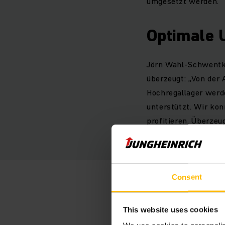
umgesetzt werden.
Optimale 
Jörn Wahl-Schwentke
überzeugt: „Von der 
Hochregallager werd
unterstützt. Wir ko
profitieren. Überzeu
Management System. 
Consent
This website uses cookies