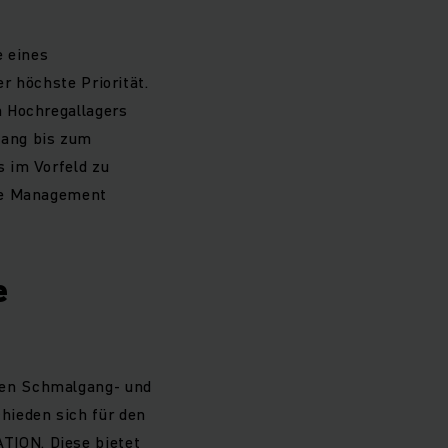
e eines
r höchste Priorität.
n Hochregallagers
gang bis zum
 im Vorfeld zu
use Management
e
ken Schmalgang- und
hieden sich für den
TION. Diese bietet