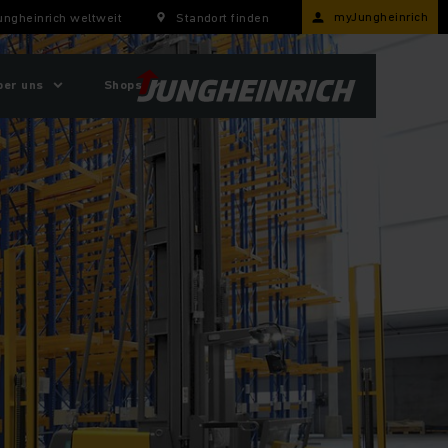
myJungheinrich
ungheinrich weltweit
Standort finden
ber uns
Shops