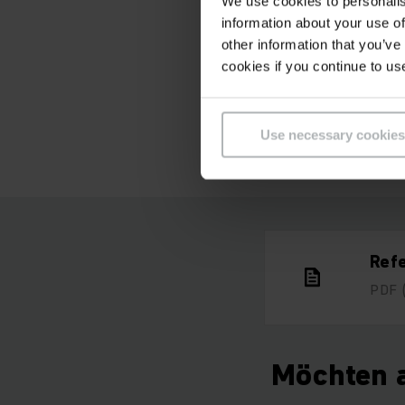
„Vor der 
We use cookies to personalis
information about your use of
Einlager
other information that you’ve
cookies if you continue to us
Fahrer op
Jungheinr
Use necessary cookies
Ref
PDF
Möchten a