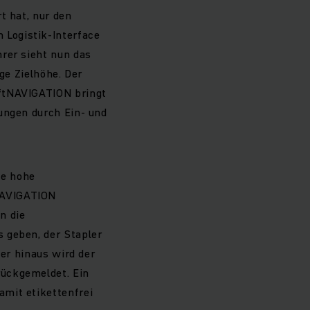
t hat, nur den
Logistik-Interface
hrer sieht nun das
ge Zielhöhe. Der
iftNAVIGATION bringt
ungen durch Ein- und
ne hohe
NAVIGATION
n die
 geben, der Stapler
ber hinaus wird der
rückgemeldet. Ein
amit etikettenfrei