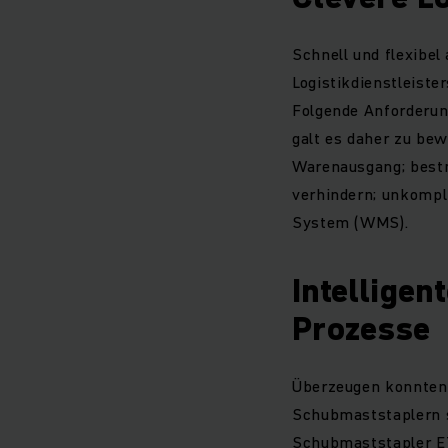
Schnell und flexibel
Logistikdienstleiste
Folgende Anforderun
galt es daher zu be
Warenausgang; bestm
verhindern; unkompl
System (WMS).
Intelligen
Prozesse
Überzeugen konnten
Schubmaststaplern s
Schubmaststapler ET