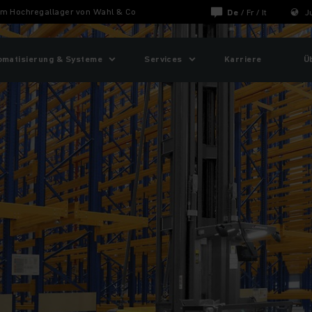
 im Hochregallager von Wahl & Co
De
/
Fr
/
It
J
omatisierung & Systeme
Services
Karriere
Ü