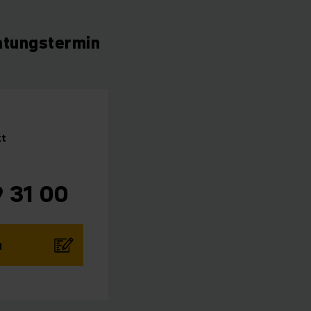
atungstermin
kt
 31 00
N