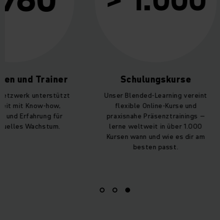
> 1.000
nen und Trainer
Schulungskurse
Netzwerk unterstützt
Unser Blended-Learning vereint
eit mit Know-how,
flexible Online-Kurse und
 und Erfahrung für
praxisnahe Präsenztrainings –
iduelles Wachstum.
lerne weltweit in über 1.000
Kursen wann und wie es dir am
besten passt.