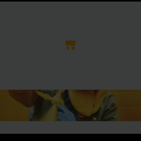
O
MORE