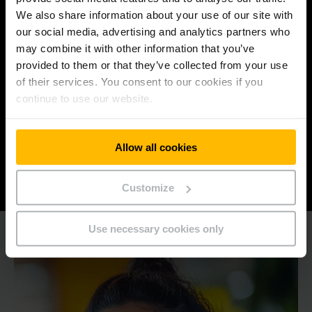
bleiben.
We also share information about your use of our site with
our social media, advertising and analytics partners who
may combine it with other information that you’ve
provided to them or that they’ve collected from your use
ZUSAMMENHALT
of their services. You consent to our cookies if you
continue to use our website.
füreinander, für unsere Kunden und Kundinnen
und für unser Umfeld, indem wir uns vertrauen
und mit Respekt handeln.
Allow all cookies
Customize
Use necessary cookies only