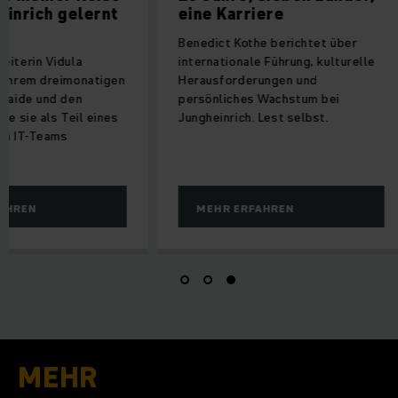
inrich gelernt
eine Karriere
Benedict Kothe berichtet über
eiterin Vidula
internationale Führung, kulturelle
 ihrem dreimonatigen
Herausforderungen und
elaide und den
persönliches Wachstum bei
ie sie als Teil eines
Jungheinrich. Lest selbst.
en IT-Teams
AHREN
MEHR ERFAHREN
MEHR