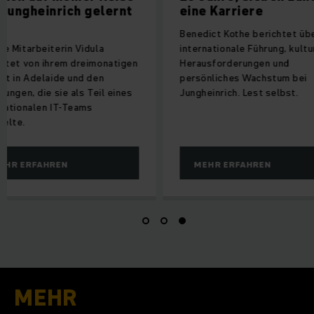
inrich gelernt
eine Karriere
Benedict Kothe berichtet über
eiterin Vidula
internationale Führung, kulturelle
 ihrem dreimonatigen
Herausforderungen und
elaide und den
persönliches Wachstum bei
ie sie als Teil eines
Jungheinrich. Lest selbst.
en IT-Teams
AHREN
MEHR ERFAHREN
MEHR