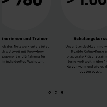
> 1.000
nen und Trainer
Schulungskurse
Netzwerk unterstützt
Unser Blended-Learning vereint
eit mit Know-how,
flexible Online-Kurse und
 und Erfahrung für
praxisnahe Präsenztrainings –
iduelles Wachstum.
lerne weltweit in über 1.000
Kursen wann und wie es dir am
besten passt.