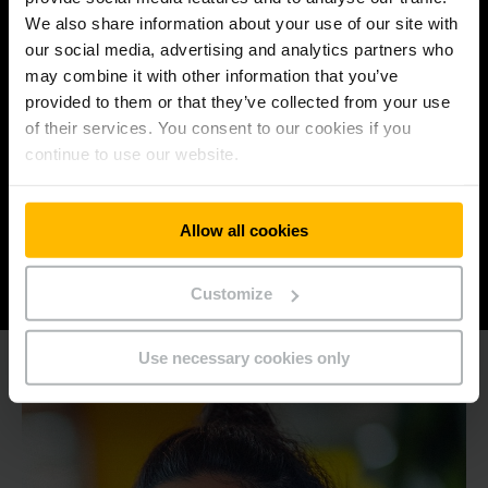
bleiben.
We also share information about your use of our site with
our social media, advertising and analytics partners who
may combine it with other information that you’ve
provided to them or that they’ve collected from your use
ZUSAMMENHALT
of their services. You consent to our cookies if you
continue to use our website.
füreinander, für unsere Kunden und Kundinnen
und für unser Umfeld, indem wir uns vertrauen
und mit Respekt handeln.
Allow all cookies
Customize
Use necessary cookies only