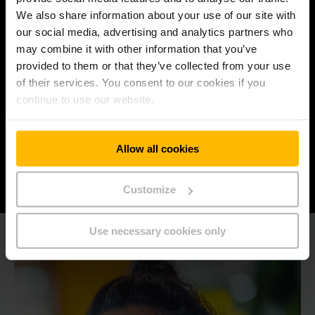
bleiben.
We also share information about your use of our site with
our social media, advertising and analytics partners who
may combine it with other information that you’ve
provided to them or that they’ve collected from your use
ZUSAMMENHALT
of their services. You consent to our cookies if you
continue to use our website.
füreinander, für unsere Kunden und Kundinnen
und für unser Umfeld, indem wir uns vertrauen
und mit Respekt handeln.
Allow all cookies
Customize
Use necessary cookies only