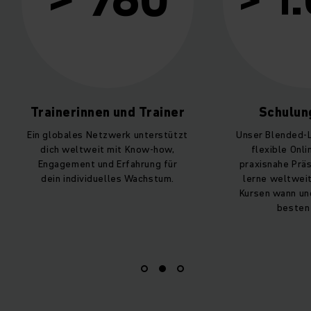
> 1.000
nen und Trainer
Schulungskurse
Netzwerk unterstützt
Unser Blended-Learning vereint
eit mit Know-how,
flexible Online-Kurse und
 und Erfahrung für
praxisnahe Präsenztrainings –
iduelles Wachstum.
lerne weltweit in über 1.000
Kursen wann und wie es dir am
besten passt.