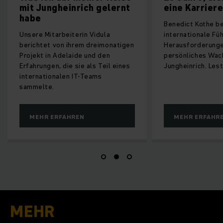
inrich gelernt
eine Karriere
Benedict Kothe berichtet über
eiterin Vidula
internationale Führung, kulturelle
 ihrem dreimonatigen
Herausforderungen und
elaide und den
persönliches Wachstum bei
ie sie als Teil eines
Jungheinrich. Lest selbst.
en IT-Teams
AHREN
MEHR ERFAHREN
MEHR