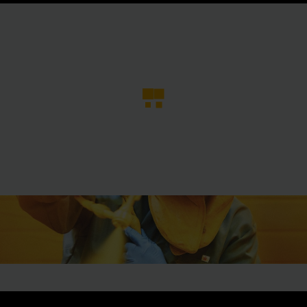
O
MORE