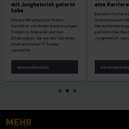
inrich gelernt
eine Karriere
Benedict Kothe berichtet über
eiterin Vidula
internationale Führung, kulturelle
 ihrem dreimonatigen
Herausforderungen und
elaide und den
persönliches Wachstum bei
ie sie als Teil eines
Jungheinrich. Lest selbst.
en IT-Teams
AHREN
MEHR ERFAHREN
MEHR