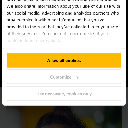
bleiben.
We also share information about your use of our site with
our social media, advertising and analytics partners who
may combine it with other information that you’ve
provided to them or that they’ve collected from your use
ZUSAMMENHALT
of their services. You consent to our cookies if you
continue to use our website.
füreinander, für unsere Kunden und Kundinnen
und für unser Umfeld, indem wir uns vertrauen
und mit Respekt handeln.
Allow all cookies
Customize
Use necessary cookies only