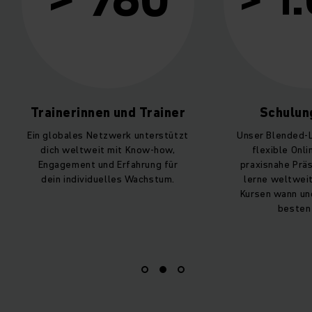
> 1.000
nen und Trainer
Schulungskurse
Netzwerk unterstützt
Unser Blended-Learning vereint
eit mit Know-how,
flexible Online-Kurse und
 und Erfahrung für
praxisnahe Präsenztrainings –
iduelles Wachstum.
lerne weltweit in über 1.000
Kursen wann und wie es dir am
besten passt.